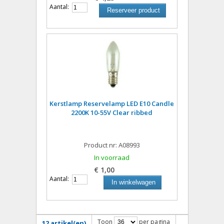
Aantal:
Reserveer product
Kerstlamp Reservelamp LED E10 Candle
2200K 10-55V Clear ribbed
Product nr: A08993
In voorraad
€ 1,00
Aantal:
In winkelwagen
Toon
per pagina
12 artikel(en)