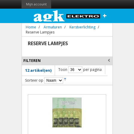
Mijn account
+
Home
/
Armaturen
/
Kerstverlichting
/
Reserve Lampjes
RESERVE LAMPJES
FILTEREN
Toon
per pagina
12 artikel(en)
Sorteer op