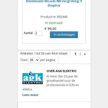
Klemmodel 60 Leds 8W Vergroting: 5
Dioptrie
Product nr: B02446
In voorraad
€ 99,00
Aantal:
In winkelwagen
Artikelen 1 tot 36 van 44 in totaal
1
2
Toon
per pagina
OVER AGK ELEKTRO
Al meer dan 50 jaar de
groothandel voor de
professionals in licht en
elektra.
Lees meer