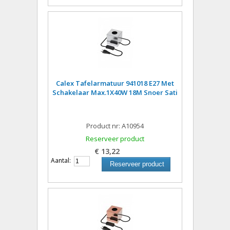
Calex Tafelarmatuur 941018 E27 Met
Schakelaar Max.1X40W 18M Snoer Sati
Product nr: A10954
Reserveer product
€ 13,22
Aantal:
Reserveer product