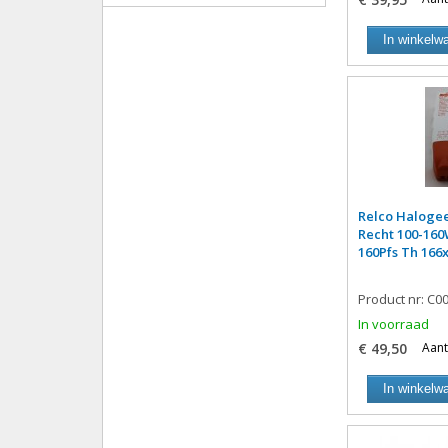
In winkelw
Relco Haloge
Recht 100-160
160Pfs Th 166
Product nr: C0
In voorraad
€ 49,50
Aant
In winkelw