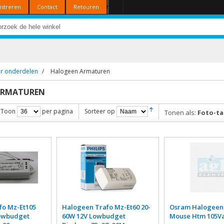
r
istreren
Contact
Retouren
r onderdelen
/
Halogeen Armaturen
ARMATUREN
Toon
per pagina
Sorteer op
Tonen als:
Foto-ta
fo Mz-Et105
Halogeen Trafo Mz-Et60 20-
Osram Halogeen
Lowbudget
60W 12V Lowbudget
Mouse Htm 105Va