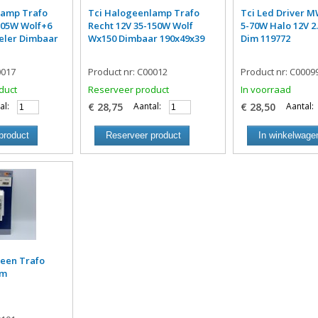
lamp Trafo
Tci Halogeenlamp Trafo
Tci Led Driver 
105W Wolf+6
Recht 12V 35-150W Wolf
5-70W Halo 12V 2
eler Dimbaar
Wx150 Dimbaar 190x49x39
Dim 119772
0017
Product nr: C00012
Product nr: C0009
duct
Reserveer product
In voorraad
al:
€ 28,75
Aantal:
€ 28,50
Aantal:
product
Reserveer product
In winkelwage
geen Trafo
im