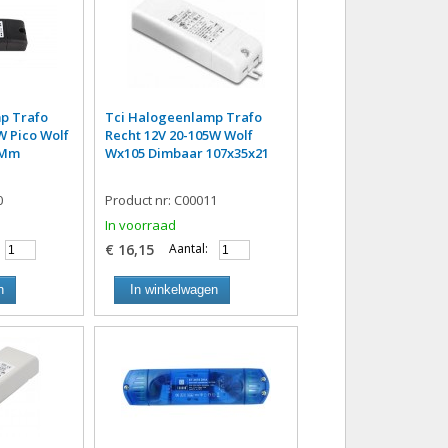
p Trafo
Tci Halogeenlamp Trafo
W Pico Wolf
Recht 12V 20-105W Wolf
9Mm
Wx105 Dimbaar 107x35x21
0
Product nr: C00011
In voorraad
€ 16,15
Aantal:
n
In winkelwagen