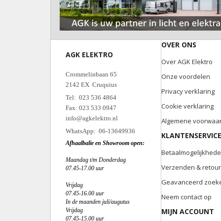
OVER ONS
AGK ELEKTRO
Over AGK Elektro
Crommelinbaan 65
Onze voordelen
2142 EX Cruquius
Privacy verklaring
Tel: 023 536 4864
Cookie verklaring
Fax: 023 533 0947
info@agkelektro.nl
Algemene voorwaa
WhatsApp: 06-13649936
KLANTENSERVIC
Afhaalbalie en Showroom open:
Betaalmogelijkhed
Maandag t/m Donderdag
Verzenden & retou
07.45-17.00 uur
Geavanceerd zoek
Vrijdag
07.45-16.00 uur
Neem contact op
In de maanden juli/augutus
Vrijdag
MIJN ACCOUNT
07.45-15.00 uur