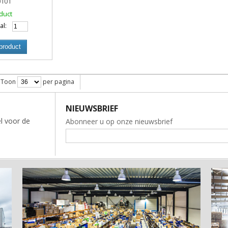
0101
duct
al:
product
Toon
per pagina
NIEUWSBRIEF
l voor de
Abonneer u op onze nieuwsbrief