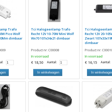
lamp Trafo
Tci Halogeenlamp Trafo
Tci Halogeenlam
60W Pico Wolf
Recht 12V 10-70W Mini Wolf
Recht 12V 20-105
x20Mm dimbaar
Wx70 107x34x21 dimbaar
Zwart 107x33x1
dimbaar
0009
Product nr: C00008
Product nr: C0001
In voorraad
In voorraad
al:
€ 18,50
Aantal:
€ 16,15
Aantal:
agen
In winkelwagen
In winkelwage