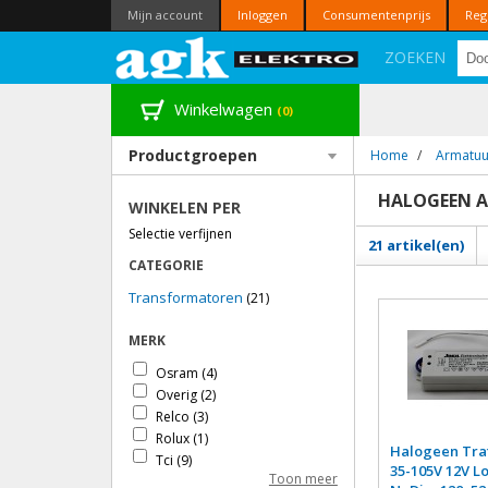
Mijn account
Inloggen
Consumentenprijs
Reg
ZOEKEN
Winkelwagen
(0)
Productgroepen
Home
/
Armatuu
HALOGEEN 
WINKELEN PER
Selectie verfijnen
21 artikel(en)
CATEGORIE
Transformatoren
(21)
MERK
Osram
(4)
Overig
(2)
Relco
(3)
Rolux
(1)
Halogeen Tra
Tci
(9)
35-105V 12V 
Toon meer
Tradim
(1)