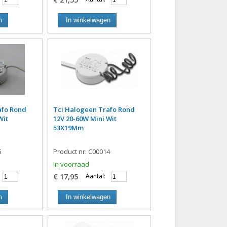
n
In winkelwagen
afo Rond
Tci Halogeen Trafo Rond
Wit
12V 20-60W Mini Wit
53X19Mm
5
Product nr: C00014
In voorraad
€ 17,95
Aantal:
n
In winkelwagen