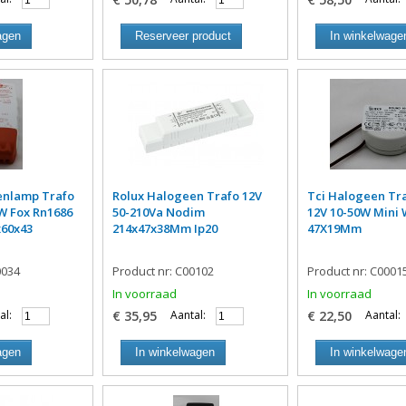
agen
Reserveer product
In winkelwage
enlamp Trafo
Rolux Halogeen Trafo 12V
Tci Halogeen Tr
W Fox Rn1686
50-210Va Nodim
12V 10-50W Mini 
x60x43
214x47x38Mm Ip20
47X19Mm
0034
Product nr: C00102
Product nr: C0001
In voorraad
In voorraad
al:
€ 35,95
Aantal:
€ 22,50
Aantal:
agen
In winkelwagen
In winkelwage