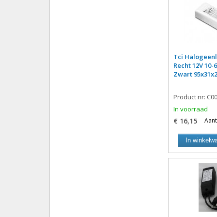
Tci Halogeen
Recht 12V 10-
Zwart 95x31
Product nr: C0
In voorraad
€ 16,15
Aant
In winkelw