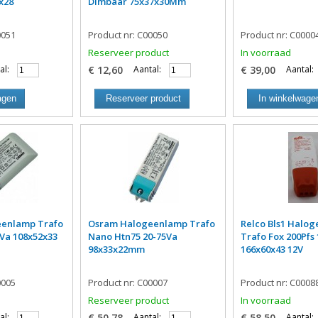
x28
Dimbaar 75x37x30Mm
0051
Product nr: C00050
Product nr: C0000
Reserveer product
In voorraad
al:
€ 12,60
Aantal:
€ 39,00
Aantal:
agen
Reserveer product
In winkelwage
enlamp Trafo
Osram Halogeenlamp Trafo
Relco Bls1 Halo
Va 108x52x33
Nano Htn75 20-75Va
Trafo Fox 200Pfs 
98x33x22mm
166x60x43 12V
0005
Product nr: C00007
Product nr: C0008
Reserveer product
In voorraad
al:
€ 50,78
Aantal:
€ 58,50
Aantal: