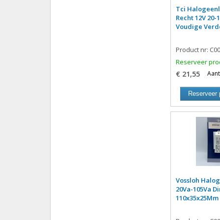
Tci Halogeen
Recht 12V 20-
Voudige Verd
Product nr: C0
Reserveer pro
€ 21,55
Aant
Reserveer 
Vossloh Halo
20Va-105Va D
110x35x25Mm