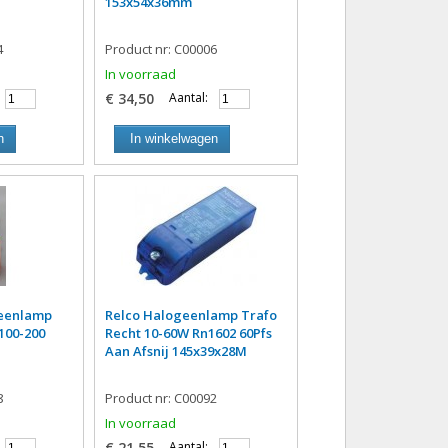
153x54x36mm
4
Product nr: C00006
In voorraad
€ 34,50
Aantal:
n
In winkelwagen
geenlamp
Relco Halogeenlamp Trafo
100-200
Recht 10-60W Rn1602 60Pfs
Aan Afsnij 145x39x28M
8
Product nr: C00092
In voorraad
€ 21,55
Aantal: