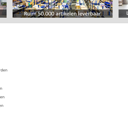
rden
E
en
ren
en