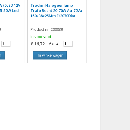
MW70LED 12V
Tradim Halogeenlamp
.5-50W Led
Trafo Recht 20-70W Au-70Va
150x38x25Mm Et2070Dka
9
Product nr: C00039
In voorraad
€ 16,72
Aantal:
n
In winkelwagen