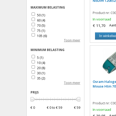
NoDim 120x52
Voslow
(1)
MAXIMUM BELASTING
Product nr: C0
50
(1)
In voorraad
60
(4)
€ 11,70
Aant
70
(5)
75
(1)
105
(6)
In winkelw
Toon meer
150
(1)
160
(1)
MINIMUM BELASTING
200
(1)
210
(1)
5
(1)
10
(4)
20
(8)
30
(1)
35
(2)
Osram Haloge
Toon meer
50
(1)
Mouse Htm 70
100
(2)
PRIJS
20W
(1)
50W
(1)
Product nr: C0
€ 0
€ 0 to € 59
€ 59
In voorraad
€ 39,95
Aant