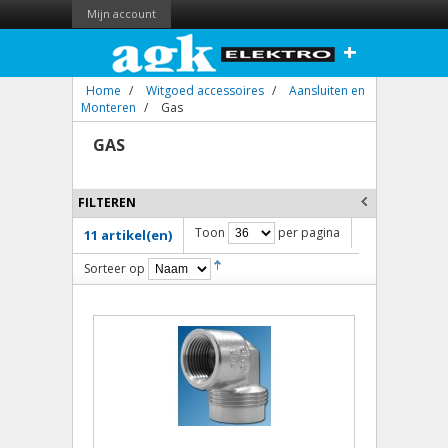
Mijn account
+
Home
/
Witgoed accessoires
/
Aansluiten en
Monteren
/
Gas
GAS
FILTEREN
Toon
per pagina
11 artikel(en)
Sorteer op