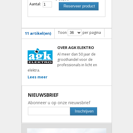
Aantal:
Reserveer product
Toon
per pagina
11 artikel(en)
OVER AGK ELEKTRO
Al meer dan 50 jaar de
groothandel voor de
professionals in licht en
elektra.
Lees meer
NIEUWSBRIEF
Abonneer u op onze nieuwsbrief
Inschrijven