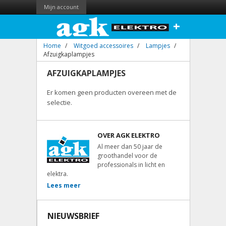
Mijn account
+
Home
/
Witgoed accessoires
/
Lampjes
/
Afzuigkaplampjes
AFZUIGKAPLAMPJES
Er komen geen producten overeen met de
selectie.
OVER AGK ELEKTRO
Al meer dan 50 jaar de
groothandel voor de
professionals in licht en
elektra.
Lees meer
NIEUWSBRIEF