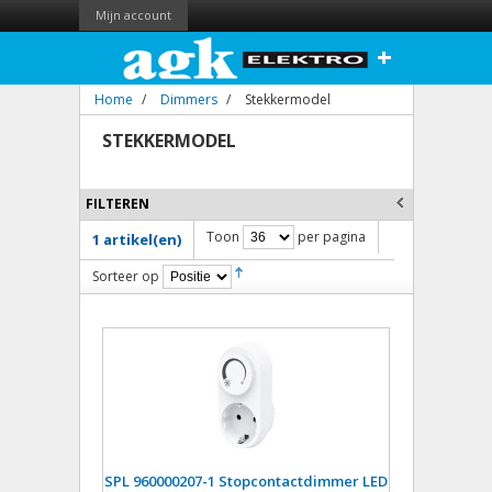
Mijn account
+
Home
/
Dimmers
/
Stekkermodel
STEKKERMODEL
FILTEREN
Toon
per pagina
1 artikel(en)
Sorteer op
SPL 960000207-1 Stopcontactdimmer LED