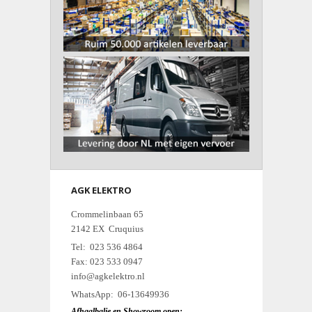
AGK ELEKTRO
Crommelinbaan 65
2142 EX Cruquius
Tel: 023 536 4864
Fax: 023 533 0947
info@agkelektro.nl
WhatsApp: 06-13649936
Afhaalbalie en Showroom open: