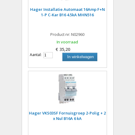
Hager Installatie Automaat 16Amp F+N
1-P C-Kar B16 4.5kA MHN516
Product nr: N02960
In voorraad
€ 35,20
Aantal:
In winkelwagen
Hager VKS03SF Fornuisgroep 2-Polig + 2
x Nul B16A 6 kA