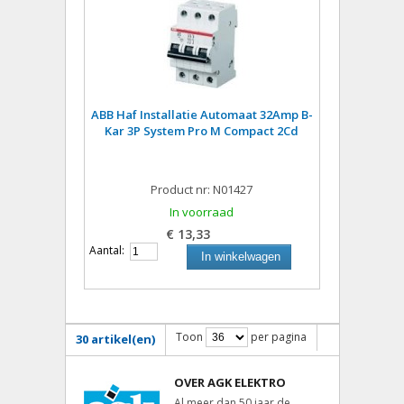
ABB Haf Installatie Automaat 32Amp B-
Kar 3P System Pro M Compact 2Cd
Product nr: N01427
In voorraad
€ 13,33
Aantal:
In winkelwagen
Toon
per pagina
30 artikel(en)
OVER AGK ELEKTRO
Al meer dan 50 jaar de