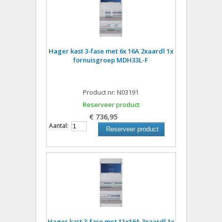
Hager kast 3-fase met 6x 16A 2xaardl 1x
fornuisgroep MDH33L-F
Product nr: N03191
Reserveer product
€ 736,95
Aantal:
Reserveer product
Hager kast 3-fase met 11x16A 3xaardl 1x