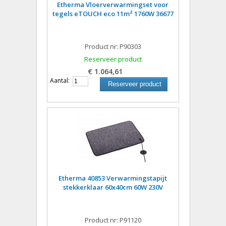
Etherma Vloerverwarmingset voor
tegels eTOUCH eco 11m² 1760W 36677
Product nr: P90303
Reserveer product
€ 1.064,61
Aantal:
Reserveer product
Etherma 40853 Verwarmingstapijt
stekkerklaar 60x40cm 60W 230V
Product nr: P91120