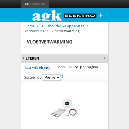
Mijn account
+
Home
/
Huishoudelijke apparaten
/
Verwarming
/
Vloerverwarming
VLOERVERWARMING
FILTEREN
Toon
per pagina
24 artikel(en)
Sorteer op