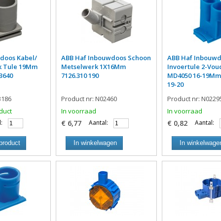
doos Kabel/
ABB Haf Inbouwdoos Schoon
ABB Haf Inbouw
uk Tule 19Mm
Metselwerk 1X16Mm
Invoertule 2-Vou
 3640
7126.310 190
MD4050 16-19Mm
19-20
3186
Product nr: N02460
Product nr: N0229
duct
In voorraad
In voorraad
:
€ 6,77
Aantal:
€ 0,82
Aantal:
product
In winkelwagen
In winkelwage