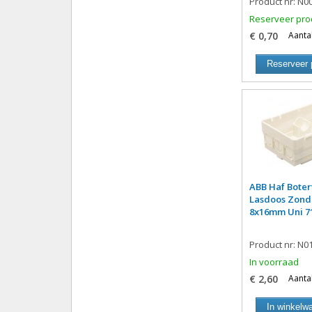
Product nr: N0
Reserveer pro
€ 0,70
Aantal
Reserveer 
ABB Haf Boter
Lasdoos Zond
8x16mm Uni 7
Product nr: N0
In voorraad
€ 2,60
Aantal
In winkelw