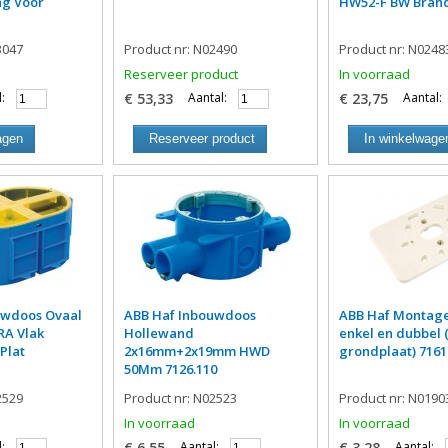
ng Voor
HW52-F BW Bran
3047
Product nr: N02490
Product nr: N0248
Reserveer product
In voorraad
:
€ 53,33
Aantal:
€ 23,75
Aantal:
agen
Reserveer product
In winkelwage
uwdoos Ovaal
ABB Haf Inbouwdoos
ABB Haf Montage
RA Vlak
Hollewand
enkel en dubbel 
Plat
2x16mm+2x19mm HWD
grondplaat) 7161
50Mm 7126.110
2529
Product nr: N02523
Product nr: N0190
In voorraad
In voorraad
:
€ 6,55
Aantal:
€ 3,28
Aantal: