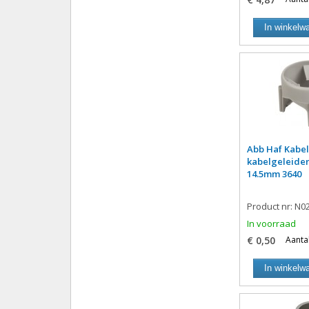
In winkelw
Abb Haf Kabe
kabelgeleider
14.5mm 3640
Product nr: N0
In voorraad
€ 0,50
Aantal
In winkelw