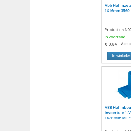
Abb Haf Inzet
1X16mm 3560
Product nr: N0
In voorraad
€ 0,84
Aantal
In winkelw
ABB Haf Inbo
Invoertule 1-
16-19Mm MT/1