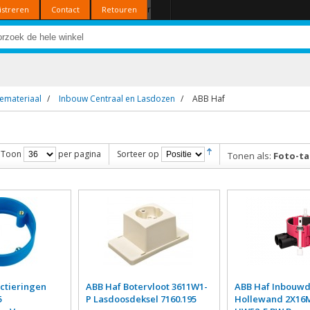
r
istreren
Contact
Retouren
tiemateriaal
/
Inbouw Centraal en Lasdozen
/
ABB Haf
Toon
per pagina
Sorteer op
Tonen als:
Foto-ta
ctieringen
ABB Haf Botervloot 3611W1-
ABB Haf Inbouw
5
P Lasdoosdeksel 7160.195
Hollewand 2X1