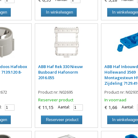
agen
In winkelwagen
In winkelwage
ldoos Hafobox
ABB Haf Rek 330 Nieuw
ABB Haf Inbouw
 7139.120 8-
Busboard Hafonorm
Hollewand 3569
2016.055
Montagesteun H
Zijdeling 7129.41
2672
Product nr: N02695
Product nr: N0293
Reserveer product
In voorraad
:
€ 11,15
Aantal:
€ 1,66
Aantal:
agen
Reserveer product
In winkelwage