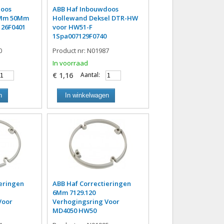
doos
ABB Haf Inbouwdoos
6Mm 50Mm
Hollewand Deksel DTR-HW
26F0401
voor HW51-F
1Spa007129F0740
0
Product nr: N01987
In voorraad
€ 1,16
Aantal:
n
In winkelwagen
eringen
ABB Haf Correctieringen
6Mm 7129.120
Voor
Verhogingsring Voor
MD4050 HW50