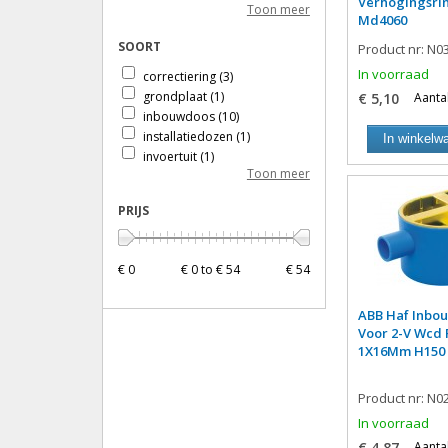
Verhogingsri
Toon meer
perilex
(1)
Md4060
tule
(1)
SOORT
Product nr: N0
wandcontactdoos
(2)
Wand
(1)
In voorraad
correctiering
(3)
Montagedozen
(1)
grondplaat
(1)
€ 5,10
Aantal
Botervloot
(4)
inbouwdoos
(10)
installatiedozen
(1)
In winkelw
invoertuit
(1)
Toon meer
inzetstuk
(2)
lasdoos
(2)
PRIJS
lasdoosdeksel
(3)
tule
(1)
wandcontactdoos
(1)
€ 0
€ 0 to € 54
€ 54
ABB Haf Inbo
Voor 2-V Wcd 
1X16Mm H150 
Product nr: N0
In voorraad
€ 4,87
Aantal