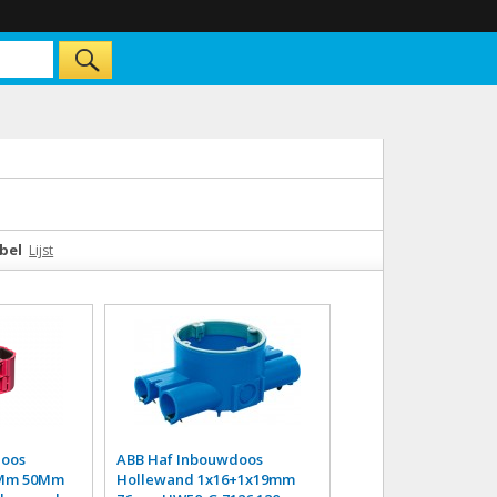
bel
Lijst
doos
ABB Haf Inbouwdoos
6Mm 50Mm
Hollewand 1x16+1x19mm