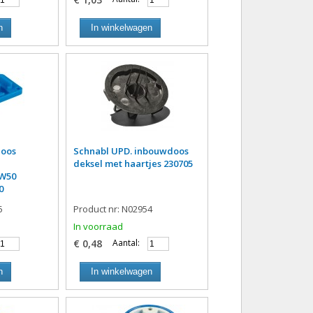
n
In winkelwagen
doos
Schnabl UPD. inbouwdoos
deksel met haartjes 230705
W50
0
5
Product nr: N02954
In voorraad
€ 0,48
Aantal:
n
In winkelwagen