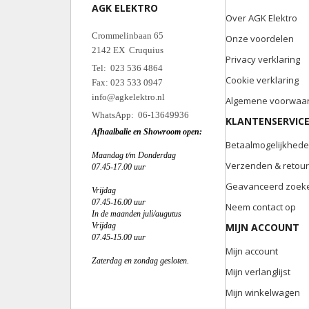
AGK ELEKTRO
Over AGK Elektro
Crommelinbaan 65
Onze voordelen
2142 EX Cruquius
Privacy verklaring
Tel: 023 536 4864
Cookie verklaring
Fax: 023 533 0947
info@agkelektro.nl
Algemene voorwaa
WhatsApp: 06-13649936
KLANTENSERVIC
Afhaalbalie en Showroom open:
Betaalmogelijkhed
Maandag t/m Donderdag
Verzenden & retou
07.45-17.00 uur
Geavanceerd zoek
Vrijdag
07.45-16.00 uur
Neem contact op
In de maanden juli/augutus
Vrijdag
MIJN ACCOUNT
07.45-15.00 uur
Mijn account
Zaterdag en zondag gesloten.
Mijn verlanglijst
Mijn winkelwagen