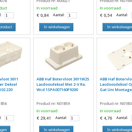
0078
Product nr: N00021
Product nr: N0199
duct
In voorraad
In voorraad
:
€ 0,84
Aantal:
€ 0,54
Aantal:
product
In winkelwagen
In winkelwage
vloot 3611
ABB Haf Botervloot 3611W2S
ABB Haf Botervlo
er Deksel
Lasdoosdeksel Met 2-V Ra.
Lasdoosdeksel O
102.220
Wcd 1SPA007160F9200
Gat Uni Montage
1856
Product nr: N01859
Product nr: N0185
In voorraad
In voorraad
:
€ 29,41
Aantal:
€ 4,76
Aantal:
agen
In winkelwagen
In winkelwage