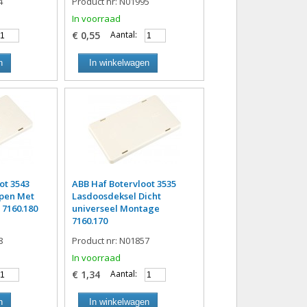
4
Product nr: N01995
In voorraad
€ 0,55
Aantal:
n
In winkelwagen
ot 3543
ABB Haf Botervloot 3535
pen Met
Lasdoosdeksel Dicht
 7160.180
universeel Montage
7160.170
8
Product nr: N01857
In voorraad
€ 1,34
Aantal:
n
In winkelwagen