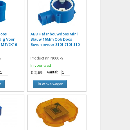
doos
ABB Haf Inbouwdoos Mini
dig Voor
Blauw 16Mm Opb Doos
 MT/2X16-
Boven invoer 3101 7101.110
5
Product nr: N00079
In voorraad
€ 2,69
Aantal:
n
In winkelwagen