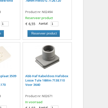
dwerend
76mm HW50-G 7126.120
3
Product nr: N02494
Reserveer product
€ 6,55
Aantal:
n
Reserveer product
plaat 3509
Abb Haf Kabeldoos Hafobox
(
Losse Tule 16Mm 7138.110
.170
Voor 3640
3
Product nr: N02671
In voorraad
€ 1,03
Aantal: