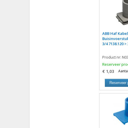
ABB Haf Kabel
Buisinvoerst
3/4 7138.120 >
Product nr: N0
Reserveer pro
€ 1,03
Aantal
Reserveer 