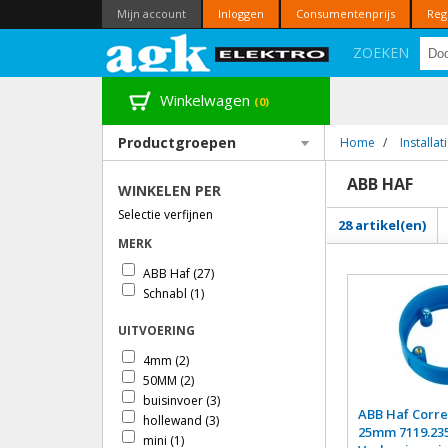
Mijn account
Inloggen
Consumentenprijs
Reg
ZOEKEN
Winkelwagen
(0)
Productgroepen
Home
/
Installa
ABB HAF
WINKELEN PER
Selectie verfijnen
28 artikel(en)
MERK
ABB Haf
(27)
Schnabl
(1)
UITVOERING
4mm
(2)
50MM
(2)
buisinvoer
(3)
ABB Haf Corre
hollewand
(3)
25mm 7119.23
mini
(1)