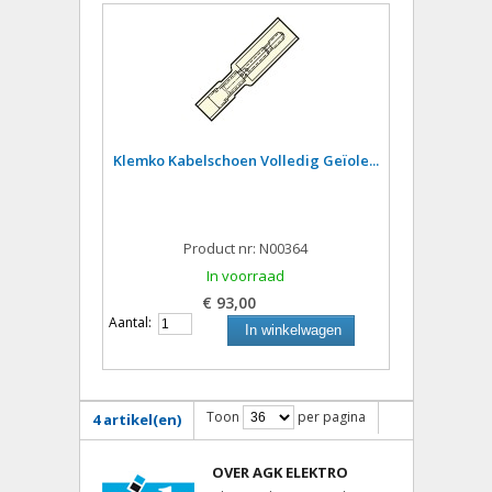
Klemko Kabelschoen Volledig Geïole...
Product nr: N00364
In voorraad
€ 93,00
Aantal:
In winkelwagen
Toon
per pagina
4 artikel(en)
OVER AGK ELEKTRO