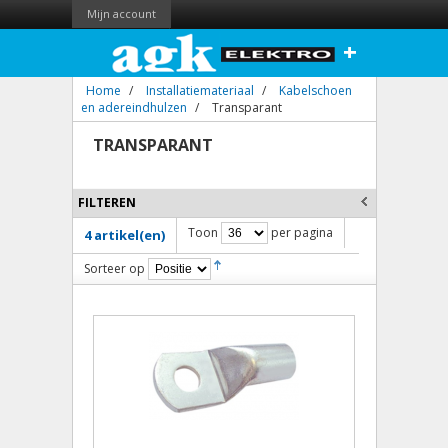
Mijn account
+
Home
/
Installatiemateriaal
/
Kabelschoen
en adereindhulzen
/
Transparant
TRANSPARANT
FILTEREN
Toon
per pagina
4 artikel(en)
Sorteer op