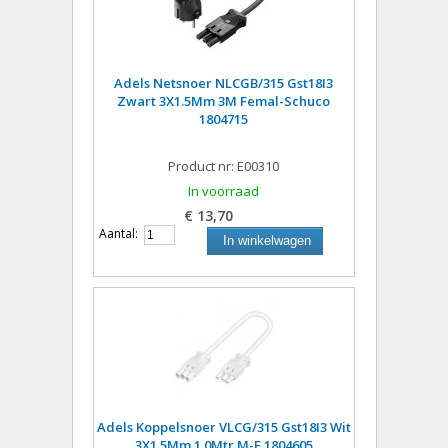
Adels Netsnoer NLCGB/315 Gst18I3
Zwart 3X1.5Mm 3M Femal-Schuco
1804715
Product nr: E00310
In voorraad
€ 13,70
Aantal:
In winkelwagen
Adels Koppelsnoer VLCG/315 Gst18I3 Wit
3X1.5Mm 1.0Mtr M-F 1804605