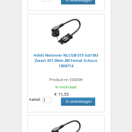
In winkelwagen
Adels Netsnoer NLCGB/315 Gst18I3
Zwart 3X1.5Mm 2M Femal-Schuco
1804714
Product nr: E00309
In voorraad
€ 11,55
Aantal:
In winkelwagen