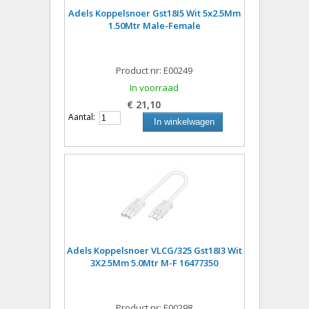
Adels Koppelsnoer Gst18I5 Wit 5x2.5Mm
1.50Mtr Male-Female
Product nr: E00249
In voorraad
€ 21,10
Aantal:
In winkelwagen
Adels Koppelsnoer VLCG/325 Gst18I3 Wit
3X2.5Mm 5.0Mtr M-F 16477350
Product nr: E00298