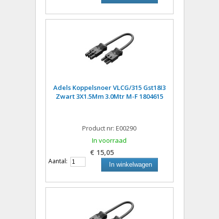
Adels Koppelsnoer VLCG/315 Gst18I3
Zwart 3X1.5Mm 3.0Mtr M-F 1804615
Product nr: E00290
In voorraad
€ 15,05
Aantal:
In winkelwagen