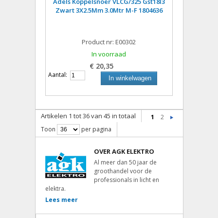
Adels Koppelsnoer VLCG/325 Gst18I3
Zwart 3X2.5Mm 3.0Mtr M-F 1804636
Product nr: E00302
In voorraad
€ 20,35
Aantal:
In winkelwagen
Artikelen 1 tot 36 van 45 in totaal
1
2
Toon
per pagina
OVER AGK ELEKTRO
Al meer dan 50 jaar de
groothandel voor de
professionals in licht en
elektra.
Lees meer