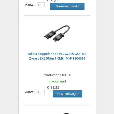
Aantal:
Reserveer product
Adels Koppelsnoer VLCG/325 Gst18I3
Zwart 3X2.5Mm 1.0Mtr M-F 1804634
Product nr: E00300
In voorraad
€ 11,35
Aantal:
In winkelwagen