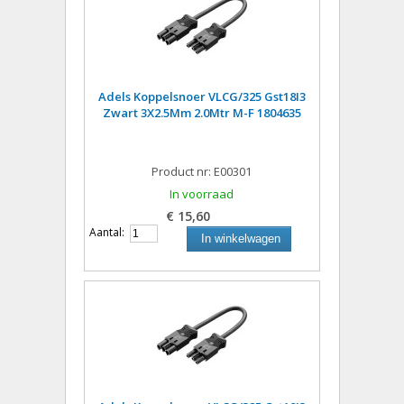
Adels Koppelsnoer VLCG/325 Gst18I3
Zwart 3X2.5Mm 2.0Mtr M-F 1804635
Product nr: E00301
In voorraad
€ 15,60
Aantal:
In winkelwagen