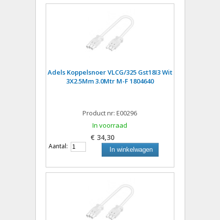
Adels Koppelsnoer VLCG/325 Gst18I3 Wit
3X2.5Mm 3.0Mtr M-F 1804640
Product nr: E00296
In voorraad
€ 34,30
Aantal:
In winkelwagen