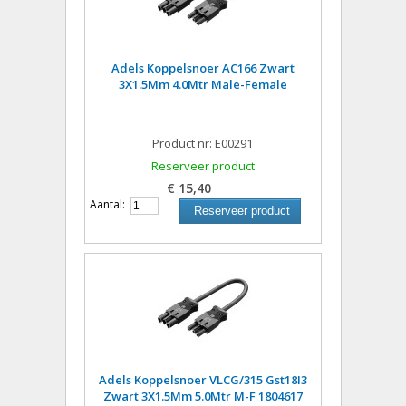
Adels Koppelsnoer AC166 Zwart
3X1.5Mm 4.0Mtr Male-Female
Product nr: E00291
Reserveer product
€ 15,40
Aantal:
Reserveer product
Adels Koppelsnoer VLCG/315 Gst18I3
Zwart 3X1.5Mm 5.0Mtr M-F 1804617