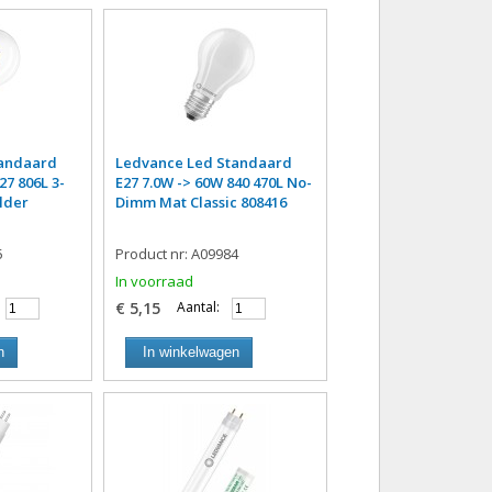
tandaard
Ledvance Led Standaard
27 806L 3-
E27 7.0W -> 60W 840 470L No-
lder
Dimm Mat Classic 808416
5
Product nr: A09984
In voorraad
€ 5,15
Aantal:
n
In winkelwagen