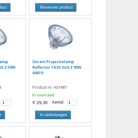
duct
Reserveer product
lamp
Osram Projectielamp
x5.3 50W
Reflector 14.5V Gx5.3 90W
64619
4
Product nr: A01487
In voorraad
€ 29,30
Aantal:
n
In winkelwagen