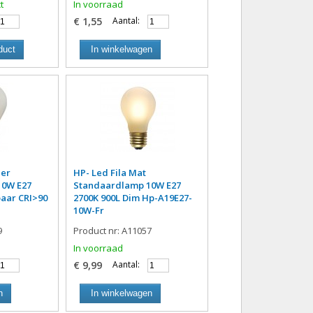
t
In voorraad
€ 1,55
Aantal:
duct
In winkelwagen
der
HP- Led Fila Mat
10W E27
Standaardlamp 10W E27
aar CRI>90
2700K 900L Dim Hp-A19E27-
10W-Fr
9
Product nr: A11057
In voorraad
€ 9,99
Aantal:
n
In winkelwagen