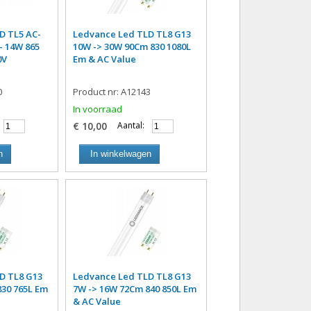
D TL5 AC-
Ledvance Led TLD TL8 G13
 14W 865
10W -> 30W 90Cm 830 1080L
0V
Em & AC Value
0
Product nr: A12143
In voorraad
€ 10,00
Aantal:
n
In winkelwagen
D TL8 G13
Ledvance Led TLD TL8 G13
830 765L Em
7W -> 16W 72Cm 840 850L Em
& AC Value