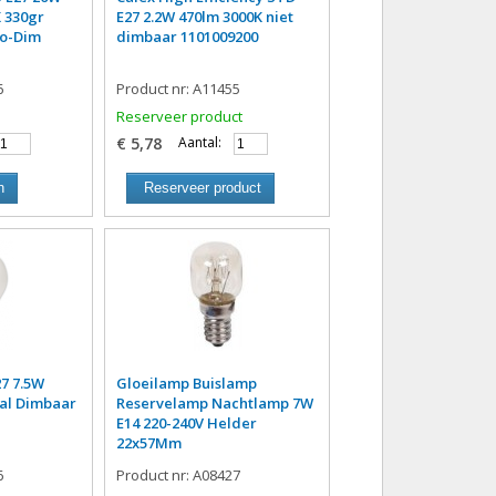
 330gr
E27 2.2W 470lm 3000K niet
No-Dim
dimbaar 1101009200
6
Product nr: A11455
Reserveer product
€ 5,78
Aantal:
n
Reserveer product
27 7.5W
Gloeilamp Buislamp
al Dimbaar
Reservelamp Nachtlamp 7W
E14 220-240V Helder
22x57Mm
6
Product nr: A08427