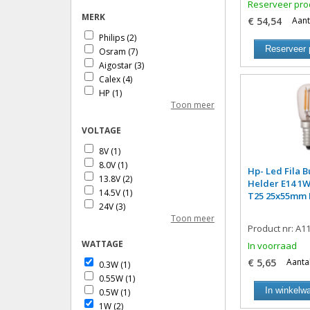
Reserveer pro
MERK
€ 54,54
Aant
Philips
(2)
Reserveer 
Osram
(7)
Aigostar
(3)
Calex
(4)
HP
(1)
Toon meer
HP-Led
(3)
Overig
(1)
VOLTAGE
SPL
(5)
Tronix
(2)
8V
(1)
Ledvance - Osram
(3)
8.0V
(1)
Hp- Led Fila 
Ledvance
(14)
13.8V
(2)
Helder E14 1W
14.5V
(1)
T25 25x55mm
24V
(3)
Toon meer
120V
(1)
Product nr: A1
230V
(7)
WATTAGE
In voorraad
220-240V
(12)
€ 5,65
Aantal
0.3W
(1)
0.55W
(1)
In winkelw
0.5W
(1)
1W
(2)