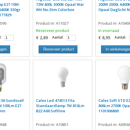
p E27 10W-
72W 800L 3000K Opaal War
200W 2000L 6400K
6400K 330gr
Wit No-Dim Colorbox
Opaal Daglicht 
177829
8590
Product nr: A11027
Product nr: A1040
Reserveer product
In voorraad
:
€ 2,89
Aantal:
€ 8,95
Aantal:
agen
Reserveer product
In winkelwage
136 Sundsvall
Calex Led 474513 Fila
Calex Soft STD E
3W 100Lm E27
Standaardlamp 7W 810Lm
806Lm 2700K Opa
Dim
B22 A60 Softline
1101006800
0948
Product nr: A10851
Product nr: A0956