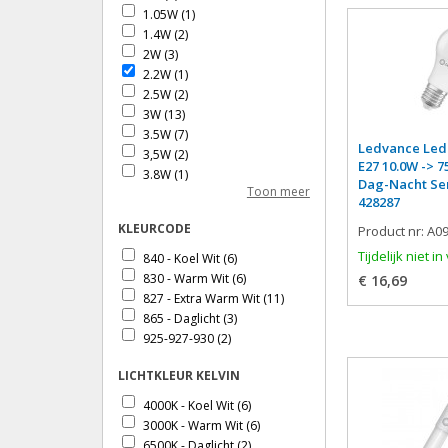
1.05W
(1)
1.4W
(2)
2W
(3)
2.2W
(1)
2.5W
(2)
3W
(13)
3.5W
(7)
Ledvance Led
3,5W
(2)
E27 10.0W -> 
3.8W
(1)
Dag-Nacht Se
Toon meer
3.7W
(1)
428287
4W
(38)
KLEURCODE
Product nr: A0
4.5W
(14)
4.8W
(9)
Tijdelijk niet i
840 - Koel Wit
(6)
5W
(26)
830 - Warm Wit
(6)
€ 16,69
5.5W
(12)
827 - Extra Warm Wit
(11)
5.9
(5)
865 - Daglicht
(3)
6W
(20)
925-927-930
(2)
6,5W
(1)
6.5W
(5)
LICHTKLEUR KELVIN
6.9
(2)
4000K - Koel Wit
(6)
7W
(15)
3000K - Warm Wit
(6)
7.2W
(2)
6500K - Daglicht
(2)