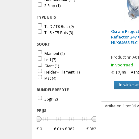
Par36
(1)
3 Stap
(1)
Reflector
(16)
Kaarslamp
(6)
TYPE BUIS
Kogellamp
(36)
TL-D / T8 Buis
(9)
Standaardlamp
(14)
Osram Projec
TL-5 / T5 Buis
(3)
Buislamp
(3)
Reflector 24V
Globelamp
(4)
HLX64653 ELC
SOORT
Blister
(1)
Filament
(1)
Filament
(2)
Product nr: A0
Led
(15)
Led
(7)
In voorraad
Rustieklamp
(1)
Giant
(1)
Elektronisch
Helder - Filament
(1)
€ 17,95
Aant
Voorschakelapparaat (VSA) geen
Mat
(4)
Starter
(1)
In winkelw
Conventioneel (EM); Mains
BUNDELBREEDTE
(AC) met starter
(6)
36gr
(2)
Artikelen 1 tot 36 
PRIJS
€ 0
€ 0 to € 382
€ 382