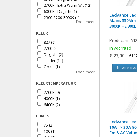
7.5W
(10)
2700K - Extra Warm Wit
(12)
8W
(8)
6000K - Daglicht
(1)
8.5W
(3)
Ledvance Led
2500-2700-3000K
(1)
9W
(10)
Mains 550Mm 
Toon meer
3000K HE 900L
9.5W
(1)
9.6W
(2)
KLEUR
10W
(12)
Product nr: A1
827
(6)
11W
(8)
In voorraad
2700
(2)
11.5W
(4)
Daglicht
(2)
€ 23,00
Aant
12W
(11)
Helder
(11)
13W
(2)
Opaal
(1)
In winkelw
14W
(4)
Toon meer
Rood
(1)
15W
(3)
Titanium
(1)
16W
(2)
KLEURTEMPERATUUR
17W
(2)
2700K
(9)
18W
(4)
4000K
(1)
20W
(5)
6400K
(2)
21W
(4)
19W
(1)
LUMEN
23W
(3)
Ledvance Led
24W
(2)
75
(2)
10W -> 30W 90
25W
(1)
100
(1)
Em & AC Valu
26W
(2)