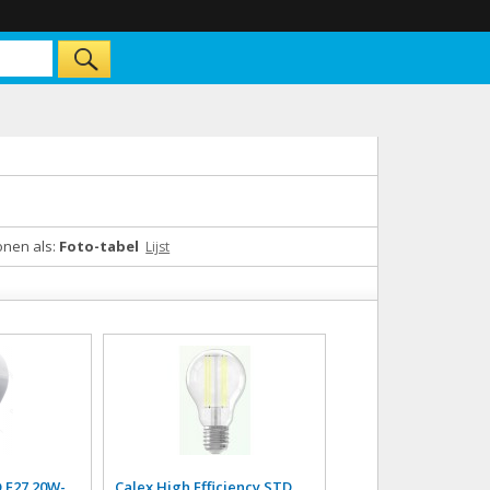
onen als:
Foto-tabel
Lijst
 E27 20W-
Calex High Efficiency STD