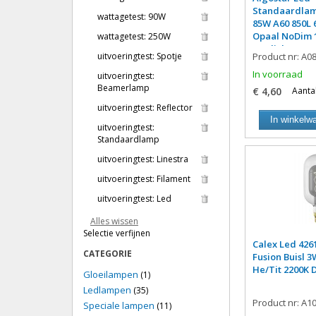
Standaardlam
wattagetest:
90W
85W A60 850L 
Opaal NoDim 
wattagetest:
250W
Daglicht
uitvoeringtest:
Spotje
Product nr: A0
In voorraad
uitvoeringtest:
Beamerlamp
€ 4,60
Aantal
uitvoeringtest:
Reflector
In winkelw
uitvoeringtest:
Standaardlamp
uitvoeringtest:
Linestra
uitvoeringtest:
Filament
uitvoeringtest:
Led
Alles wissen
Selectie verfijnen
Calex Led 426
CATEGORIE
Fusion Buisl 
He/Tit 2200K 
Gloeilampen
(1)
Ledlampen
(35)
Product nr: A1
Speciale lampen
(11)