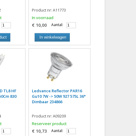
2
Product nr: A11773
t
In voorraad
€ 10,00
Aantal:
duct
In winkelwagen
D TL8 HF
Ledvance Reflector PAR16
50Cm 830
Gu10 7W -> 50W 927 575L 36°
Dimbaar 234866
4
Product nr: A09209
t
Reserveer product
€ 10,73
Aantal: