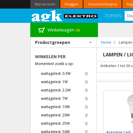
Mijn account
Inloggen
Consumentenprijs
Reg
ZOEKEN
Winkelwagen
(0)
Productgroepen
Home
/
Lampen 
LAMPEN / L
WINKELEN PER
Momenteel zoekt u op:
Artikelen 1 tot 36 
wattagetest:
0.3W
wattagetest:
1W
wattagetest:
2.2W
wattagetest:
7W
wattagetest:
10W
wattagetest:
20W
wattagetest:
25W
wattagetest:
50W
Aigostar Led