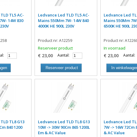
 TLD TL5 AC-
Ledvance Led TLD TL5 AC-
Ledvance Led TL
7W- 14W 830
Mains 550Mm 7W- 14W 840
Mains 550Mm 7W-
 230V
4000K HE 900L 230V
6500K HE 900L 23
2258
Product nr: A12259
Product nr: A1226
Reserveer product
In voorraad
al:
€ 23,00
Aantal:
€ 23,00
Aantal:
agen
Reserveer product
In winkelwage
 TLD TL8 G13
Ledvance Led TLD TL8 G13
Ledvance Led TL
Cm 840 1200
10W -> 30W 90Cm 865 1200L
7W -> 16W 72Cm 
e
Em & AC Value
& AC Value