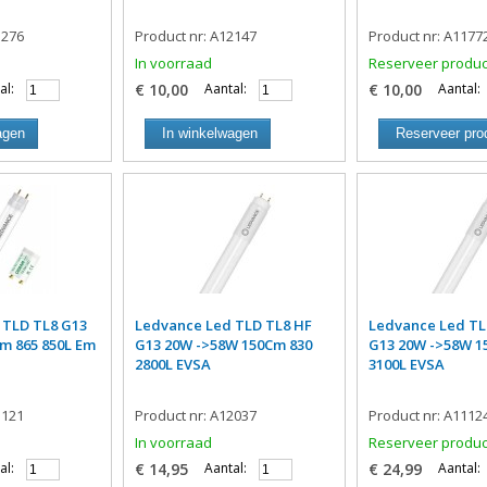
1276
Product nr: A12147
Product nr: A1177
In voorraad
Reserveer produc
al:
€ 10,00
Aantal:
€ 10,00
Aantal:
agen
In winkelwagen
Reserveer pro
 TLD TL8 G13
Ledvance Led TLD TL8 HF
Ledvance Led TL
m 865 850L Em
G13 20W ->58W 150Cm 830
G13 20W ->58W 1
2800L EVSA
3100L EVSA
1121
Product nr: A12037
Product nr: A1112
In voorraad
Reserveer produc
al:
€ 14,95
Aantal:
€ 24,99
Aantal: