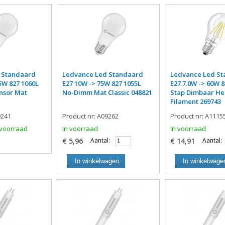
 Standaard
Ledvance Led Standaard
Ledvance Led S
75W 827 1060L
E27 10W -> 75W 827 1055L
E27 7.0W -> 60W 8
nsor Mat
No-Dimm Mat Classic 048821
Stap Dimbaar He
Filament 269743
9241
Product nr: A09262
Product nr: A1115
n voorraad
In voorraad
In voorraad
€ 5,96
Aantal:
€ 14,91
Aantal:
In winkelwagen
In winkelwage