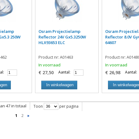
tielamp
Osram Projectielamp
Osram Projectie
 Gx5.3 250W
Reflector 24V Gx5.3250W
Reflector 8.0V Gy
HLX93653 ELC
64607
1462
Product nr: A01463
Product nr: A0148
In voorraad
In voorraad
al:
€ 27,50
Aantal:
€ 26,98
Aantal:
agen
In winkelwagen
In winkelwage
van 47 in totaal
Toon
per pagina
1
2