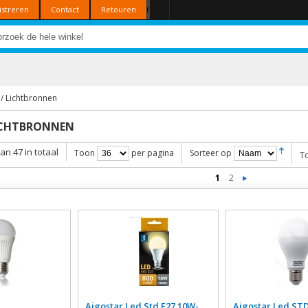
r
istreren
Contact
Retouren
/ Lichtbronnen
ICHTBRONNEN
van 47 in totaal
Toon
per pagina
Sorteer op
T
1
2
Aigostar Led Std E27 10W-
Aigostar Led STD