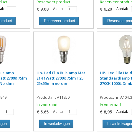
duct
Reserveer product
Reserveer produc
al:
€ 9,08
Aantal:
€ 6,20
Aantal:
product
Reserveer product
Reserveer pro
Buislamp
Hp- Led Fila Buislamp Mat
HP- Led Fila Hel
att 2700K 75lm
E14 1Watt 2700K 75lm T25
Standaardlamp 
 No-dim
25x55mm no-dim
2700K 1000L Dimb
1949
Product nr: A11950
Product nr: A1042
In voorraad
In voorraad
:
€ 5,65
Aantal:
€ 8,95
Aantal:
agen
In winkelwagen
In winkelwage