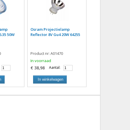
lamp
Osram Projectielamp
6.35 50W
Reflector 8V Gu4 20W 64255
0
Product nr: A01470
In voorraad
€ 38,98
Aantal:
n
In winkelwagen