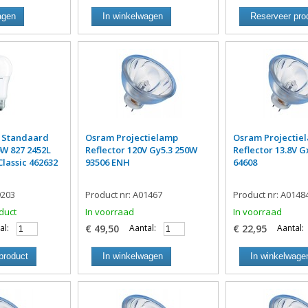
agen
In winkelwagen
Reserveer pro
 Standaard
Osram Projectielamp
Osram Projectie
0W 827 2452L
Reflector 120V Gy5.3 250W
Reflector 13.8V G
lassic 462632
93506 ENH
64608
9203
Product nr: A01467
Product nr: A0148
duct
In voorraad
In voorraad
al:
€ 49,50
Aantal:
€ 22,95
Aantal:
product
In winkelwagen
In winkelwage