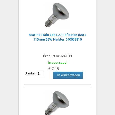
Marine Halo Eco E27 Reflector R80 x
115mm 52W Helder 640052810
Product nr: A09813
In voorraad
€ 7,15
Aantal:
In winkelwagen