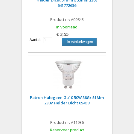
Helder Dicht 51mm x 55mm 230v
641772636
Product nr: A09843
In voorraad
€ 3,55
Aantal:
In winkelwagen
Patron Halogeen Gu10 50W 38Gr 51Mm
230V Helder Dicht 05459
Product nr: A11936
Reserveer product