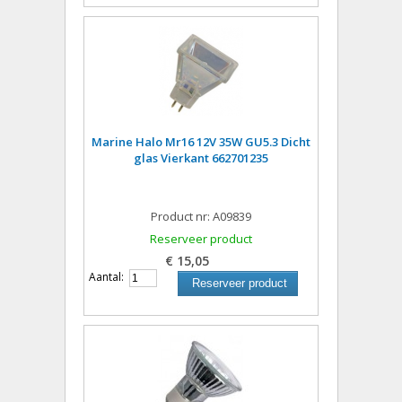
Marine Halo Mr16 12V 35W GU5.3 Dicht
glas Vierkant 662701235
Product nr: A09839
Reserveer product
€ 15,05
Aantal:
Reserveer product