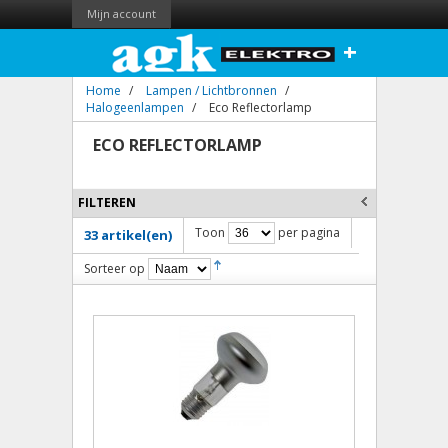
Mijn account
+
Home
/
Lampen / Lichtbronnen
/
Halogeenlampen
/
Eco Reflectorlamp
ECO REFLECTORLAMP
FILTEREN
Toon
per pagina
33 artikel(en)
Sorteer op