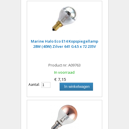
Marine Halo Eco E14 Kopspiegellamp
28W (40W) Zilver 641 G4.5 x 72 235V
Product nr: A09763
In voorraad
€ 7,15
Aantal:
In winkelwagen