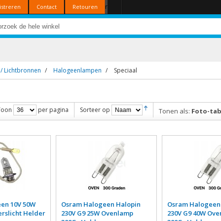
r
istreren
Contact
Retouren
/ Lichtbronnen
/
Halogeenlampen
/
Speciaal
Toon
per pagina
Sorteer op
Tonen als:
Foto-tab
en 10V 50W
Osram Halogeen Halopin
Osram Halogeen
rslicht Helder
230V G9 25W Ovenlamp
230V G9 40W Ov