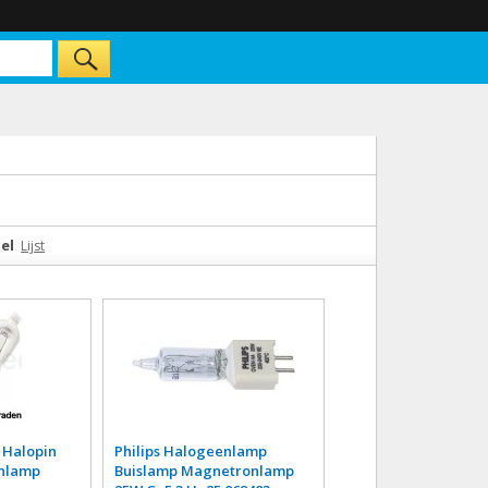
el
Lijst
 Halopin
Philips Halogeenlamp
enlamp
Buislamp Magnetronlamp