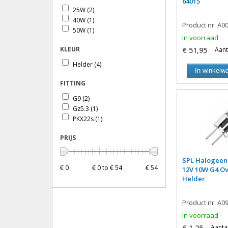
64015
25W
(2)
40W
(1)
Product nr: A0
50W
(1)
In voorraad
KLEUR
€ 51,95
Aant
Helder
(4)
In winkelw
FITTING
G9
(2)
Gz5.3
(1)
PKX22s
(1)
PRIJS
SPL Halogeen
€ 0
€ 0 to € 54
€ 54
12V 10W G4 O
Helder
Product nr: A0
In voorraad
€ 1,25
Aantal