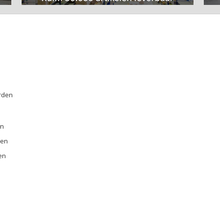
rden
E
en
ren
en