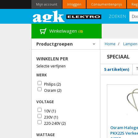
Mijn account
Inloggen
Consumentenprijs
Reg
ZOEKEN
Winkelwagen
(0)
Productgroepen
Home
/
Lampen 
SPECIAAL
WINKELEN PER
Selectie verfijnen
5 artikel(en)
MERK
Philips
(2)
Osram
(2)
VOLTAGE
10V
(1)
230V
(1)
220-240V
(2)
Osram Haloge
PKX22S Verkee
WATTAGE