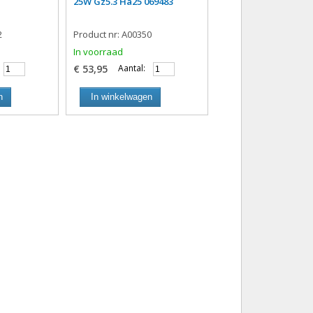
25W Gz5.3 Ha25 069483
2
Product nr: A00350
In voorraad
€ 53,95
Aantal:
n
In winkelwagen