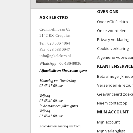
OVER ONS
AGK ELEKTRO
Over AGK Elektro
Crommelinbaan 65
Onze voordelen
2142 EX Cruquius
Privacy verklaring
Tel: 023 536 4864
Cookie verklaring
Fax: 023 533 0947
info@agkelektro.nl
Algemene voorwaa
WhatsApp: 06-13649936
KLANTENSERVIC
Afhaalbalie en Showroom open:
Betaalmogelijkhed
Maandag t/m Donderdag
Verzenden & retou
07.45-17.00 uur
Geavanceerd zoek
Vrijdag
07.45-16.00 uur
Neem contact op
In de maanden juli/augutus
Vrijdag
MIJN ACCOUNT
07.45-15.00 uur
Mijn account
Zaterdag en zondag gesloten.
Mijn verlanglijst