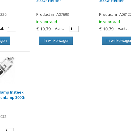
300Gr Helder
300Gr Helder
0226
Product nr: A07693
Product nr: A0812
In voorraad
In voorraad
al:
€ 10,79
Aantal:
€ 10,79
Aantal:
agen
In winkelwagen
In winkelwage
lamp Insteek
venlamp 300Gr
9052
: