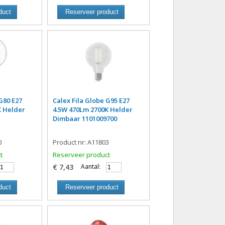
duct
Reserveer product
G80 E27
Calex Fila Globe G95 E27
K Helder
4.5W 470Lm 2700K Helder
Dimbaar 1101009700
0
Product nr: A11803
t
Reserveer product
€ 7,43
Aantal:
duct
Reserveer product