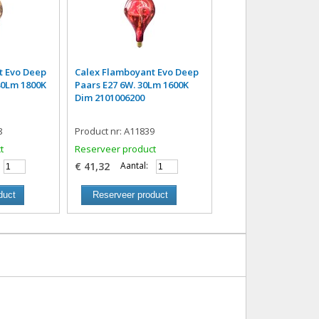
t Evo Deep
Calex Flamboyant Evo Deep
80Lm 1800K
Paars E27 6W. 30Lm 1600K
Dim 2101006200
8
Product nr: A11839
t
Reserveer product
€ 41,32
Aantal:
duct
Reserveer product