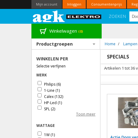
Mijn account
Inloggen
Consumentenprijs
Reg
ZOEKEN
Winkelwagen
(0)
Productgroepen
Home
/
Lampen 
SPECIALS
WINKELEN PER
Selectie verfijnen
Artikelen 1 tot 36 
MERK
Philips
(6)
1-Line
(1)
Calex
(132)
HP-Led
(1)
SPL
(2)
Toon meer
Tronix
(3)
Segula
(4)
WATTAGE
1W
(1)
Actie Doos ve