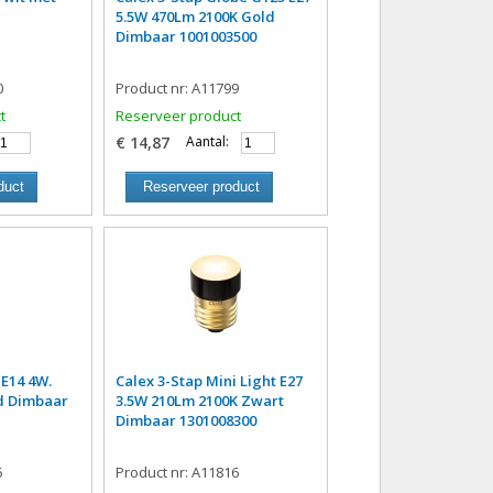
5.5W 470Lm 2100K Gold
Dimbaar 1001003500
0
Product nr: A11799
t
Reserveer product
€ 14,87
Aantal:
duct
Reserveer product
 E14 4W.
Calex 3-Stap Mini Light E27
d Dimbaar
3.5W 210Lm 2100K Zwart
Dimbaar 1301008300
5
Product nr: A11816