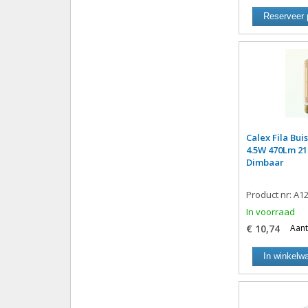
Reserveer 
Calex Fila Bu
4.5W 470Lm 21
Dimbaar
Product nr: A1
In voorraad
€ 10,74
Aant
In winkelw