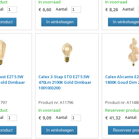
duct
In voorraad
In voorraad
al:
€ 6,60
Aantal:
€ 8,26
Aantal:
product
In winkelwagen
In winkelwage
ust E27 5.5W
Calex 3-Stap STD E27 5.5W
Calex Alicante E
Gold Dimbaar
470Lm 2100K Gold Dimbaar
1800K Goud Dim 
1001003200
1797
Product nr: A11796
Product nr: A1148
duct
In voorraad
Reserveer produc
al:
€ 9,09
Aantal:
€ 41,32
Aantal:
product
In winkelwagen
Reserveer pro