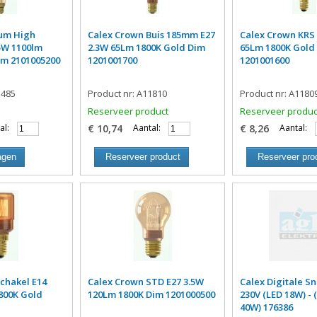
eum High
Calex Crown Buis 185mm E27
Calex Crown KRS 
5W 1100lm
2.3W 65Lm 1800K Gold Dim
65Lm 1800K Gold
im 2101005200
1201001700
1201001600
1485
Product nr: A11810
Product nr: A1180
Reserveer product
Reserveer produc
al:
€ 10,74
Aantal:
€ 8,26
Aantal:
agen
Reserveer product
Reserveer pro
chakel E14
Calex Crown STD E27 3.5W
Calex Digitale 
800K Gold
120Lm 1800K Dim 1201000500
230V (LED 18W) -
40W) 176386