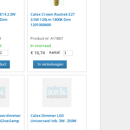
E14 2.3W
Calex Crown Rustiek E27
 Dim
3.5W 120Lm 1800K Dim
1201000600
9
Product nr: A11807
t
In voorraad
€ 10,74
Aantal:
duct
In winkelwagen
Snoerdimmer
Calex Dimmer LED
 (Gloeilamp
Universeel Inb. 3W- 250W