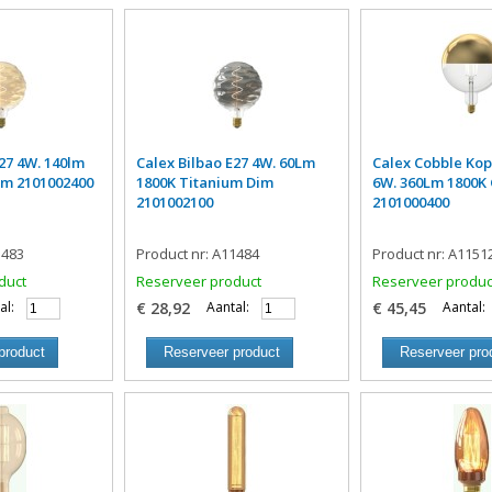
E27 4W. 140lm
Calex Bilbao E27 4W. 60Lm
Calex Cobble Kop
im 2101002400
1800K Titanium Dim
6W. 360Lm 1800K
2101002100
2101000400
1483
Product nr: A11484
Product nr: A1151
duct
Reserveer product
Reserveer produc
al:
€ 28,92
Aantal:
€ 45,45
Aantal:
product
Reserveer product
Reserveer pro