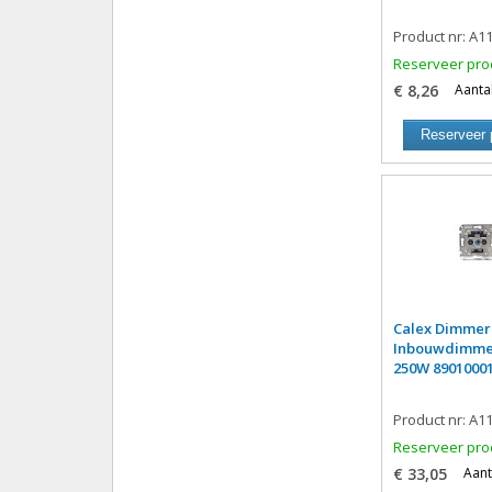
Product nr: A1
Reserveer pro
€ 8,26
Aantal
Reserveer 
Calex Dimmer
Inbouwdimmer
250W 8901000
Product nr: A1
Reserveer pro
€ 33,05
Aant