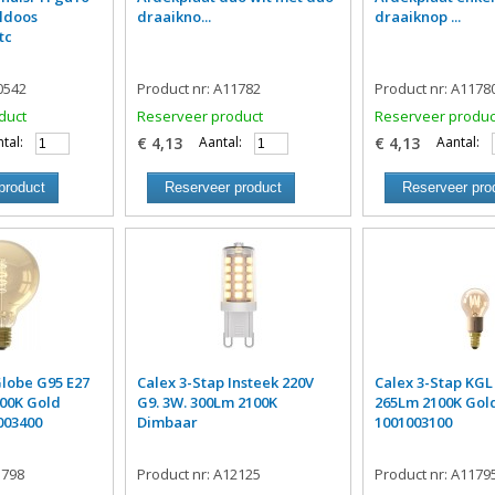
ldoos
draaikno...
draaiknop ...
tc
0542
Product nr: A11782
Product nr: A1178
duct
Reserveer product
Reserveer produc
tal:
€ 4,13
Aantal:
€ 4,13
Aantal:
product
Reserveer product
Reserveer pro
Globe G95 E27
Calex 3-Stap Insteek 220V
Calex 3-Stap KGL
00K Gold
G9. 3W. 300Lm 2100K
265Lm 2100K Gol
003400
Dimbaar
1001003100
1798
Product nr: A12125
Product nr: A1179