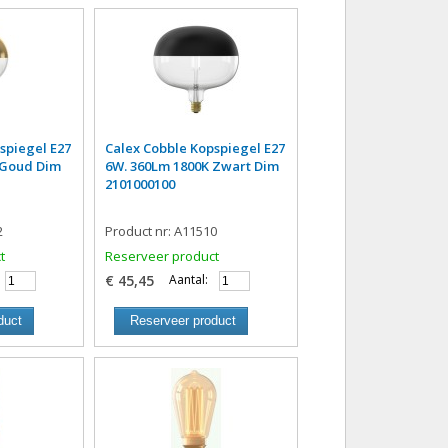
spiegel E27
Calex Cobble Kopspiegel E27
 Goud Dim
6W. 360Lm 1800K Zwart Dim
2101000100
2
Product nr: A11510
t
Reserveer product
€ 45,45
Aantal:
duct
Reserveer product