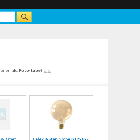
Tonen als:
Foto-tabel
Lijst
 wit met
Calex 3-Stap Globe G125 E27