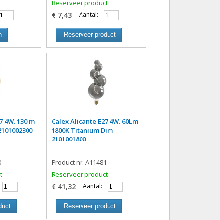
Reserveer product
€ 7,43
Aantal:
n
Reserveer product
27 4W. 130lm
Calex Alicante E27 4W. 60Lm
2101002300
1800K Titanium Dim
2101001800
0
Product nr: A11481
t
Reserveer product
€ 41,32
Aantal:
duct
Reserveer product