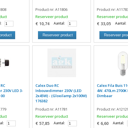
1808
Product nr: A11806
Product nr: A1178
duct
Reserveer product
Reserveer produc
:
€ 10,74
Aantal:
€ 33,05
Aantal:
product
Reserveer product
Reserveer pro
 RC
Calex Duo RC
Calex Fila Buis 
 230V LED 3-
Inbouwdimmer 230V (LED
4W. 470Lm 2700K
100
2x45W) - (Gloeilamp 2x100W)
Dimbaar
176382
1779
Product nr: A11781
Product nr: A1212
duct
Reserveer product
Reserveer produc
al:
€ 57,85
Aantal:
€ 6,60
Aantal: