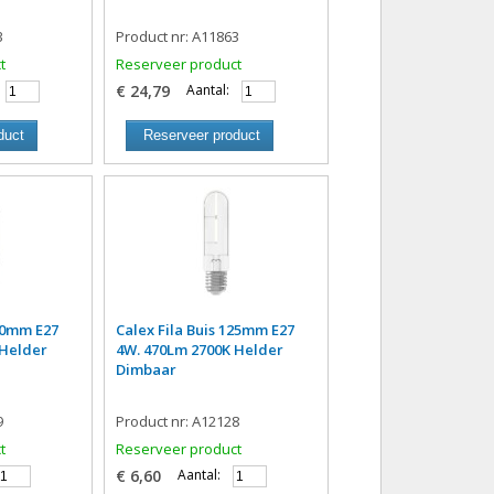
3
Product nr: A11863
t
Reserveer product
€ 24,79
Aantal:
duct
Reserveer product
110mm E27
Calex Fila Buis 125mm E27
 Helder
4W. 470Lm 2700K Helder
Dimbaar
9
Product nr: A12128
t
Reserveer product
€ 6,60
Aantal: