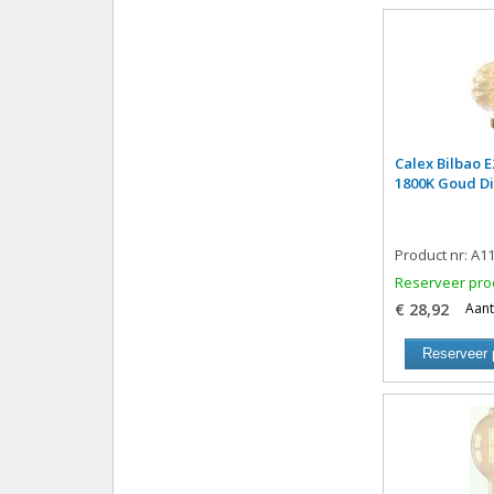
Calex Bilbao 
1800K Goud D
Product nr: A1
Reserveer pro
€ 28,92
Aant
Reserveer 