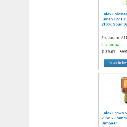
Calex Coloss
lumen E27 10.
2100K Goud D
Product nr: A1
In voorraad
€ 39,67
Aant
In winkelw
Calex Crown S
2.3W 65Lmm 1
Dimbaar