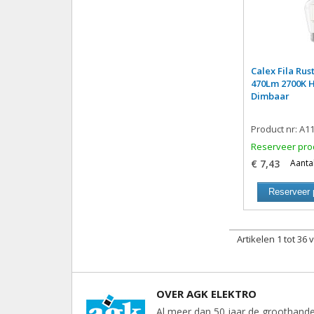
Calex Fila Rus
470Lm 2700K 
Dimbaar
Product nr: A1
Reserveer pro
€ 7,43
Aantal
Reserveer 
Artikelen 1 tot 36 
OVER AGK ELEKTRO
Al meer dan 50 jaar de groothande