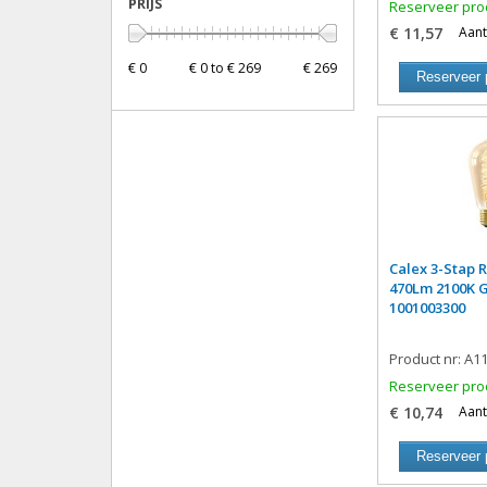
10.5W
(3)
PRIJS
Reserveer pro
1.0-3.5-6.5W
(2)
€ 11,57
Aant
€ 0
€ 0 to € 269
€ 269
Reserveer 
Calex 3-Stap R
470Lm 2100K 
1001003300
Product nr: A1
Reserveer pro
€ 10,74
Aant
Reserveer 