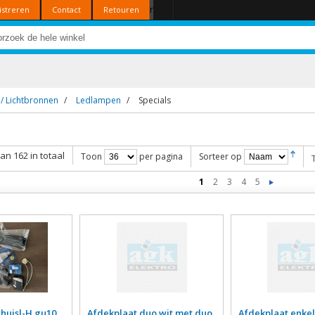
r
istreren
Contact
Retouren
/ Lichtbronnen
/
Ledlampen
/
Specials
van 162 in totaal
Toon
per pagina
Sorteer op
1
2
3
4
5
rhuisl-H gu10
Afdekplaat duo wit met duo
Afdekplaat enkel