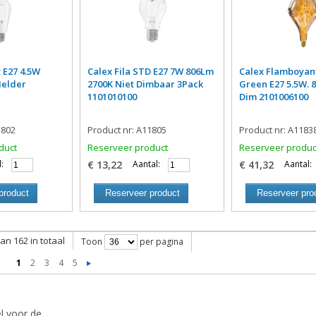
t E27 4.5W
Calex Fila STD E27 7W 806Lm
Calex Flamboyan
Helder
2700K Niet Dimbaar 3Pack
Green E27 5.5W. 
1101010100
Dim 2101006100
1802
Product nr: A11805
Product nr: A1183
duct
Reserveer product
Reserveer produc
:
€ 13,22
Aantal:
€ 41,32
Aantal:
product
Reserveer product
Reserveer pro
van 162 in totaal
Toon
per pagina
1
2
3
4
5
l voor de