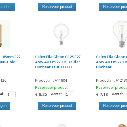
product
Reserveer product
Reserveer pro
is 185mm E27
Calex Fila Globe G125 E27
Calex Fila Globe 
00K Gold
4.5W 470Lm 2700K Helder
4.5W 470Lm 2700
Dimbaar 1101009800
Dimbaar
2126
Product nr: A11804
Product nr: A1213
Reserveer product
Reserveer produc
al:
€ 8,26
Aantal:
€ 7,18
Aantal:
agen
Reserveer product
Reserveer pro