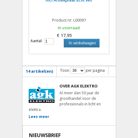
Incl Afdekplaat Echt Wit
Product nr: L00097
In voorraad
€ 17,95
Aantal:
In winkelwagen
Toon
per pagina
14 artikel(en)
OVER AGK ELEKTRO
Al meer dan 50 jaar de
groothandel voor de
professionals in licht en
elektra.
Lees meer
NIEUWSBRIEF