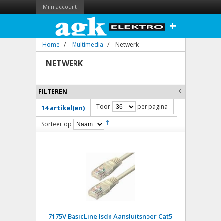
Mijn account
+
Home
/
Multimedia
/
Netwerk
NETWERK
FILTEREN
Toon
per pagina
14 artikel(en)
Sorteer op
7175V BasicLine Isdn Aansluitsnoer Cat5