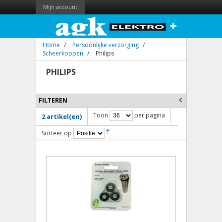
Mijn account
+
Home
/
Persoonlijke verzorging
/
Scheerkoppen
/
Philips
PHILIPS
FILTEREN
Toon
per pagina
2 artikel(en)
Sorteer op