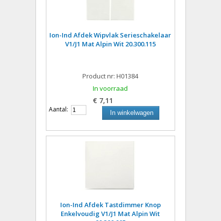
Ion-Ind Afdek Wipvlak Serieschakelaar
V1/J1 Mat Alpin Wit 20.300.115
Product nr: H01384
In voorraad
€ 7,11
Aantal:
In winkelwagen
Ion-Ind Afdek Tastdimmer Knop
Enkelvoudig V1/J1 Mat Alpin Wit