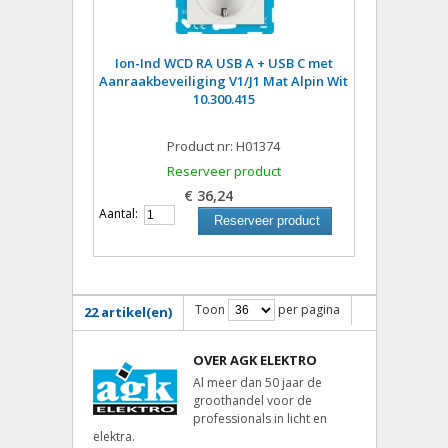
Ion-Ind WCD RA USB A + USB C met
Aanraakbeveiliging V1/J1 Mat Alpin Wit
10.300.415
Product nr: H01374
Reserveer product
€ 36,24
Aantal:
Reserveer product
Toon
per pagina
22 artikel(en)
OVER AGK ELEKTRO
Al meer dan 50 jaar de
groothandel voor de
professionals in licht en
elektra.