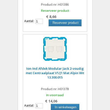
Product nr: H01386
Reserveer product
€ 8,66
Aantal:
Reserveer product
Ion-Ind Afdek Modular Jack 2-voudig
met Centraalplaat V1/J1 Mat Alpin Wit
13.300.015
Product nr: H01378
In voorraad
€ 14,06
Aantal:
In winkelwagen