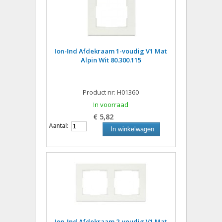
Ion-Ind Afdekraam 1-voudig V1 Mat
Alpin Wit 80.300.115
Product nr: H01360
In voorraad
€ 5,82
Aantal:
In winkelwagen
Ion-Ind Afdekraam 2-voudig V1 Mat