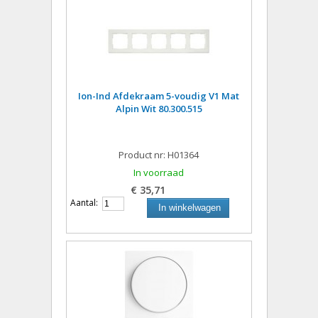
Ion-Ind Afdekraam 5-voudig V1 Mat
Alpin Wit 80.300.515
Product nr: H01364
In voorraad
€ 35,71
Aantal:
In winkelwagen