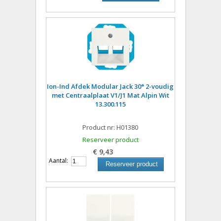
Ion-Ind Afdek Modular Jack 30° 2-voudig
met Centraalplaat V1/J1 Mat Alpin Wit
13.300.115
Product nr: H01380
Reserveer product
€ 9,43
Aantal:
Reserveer product