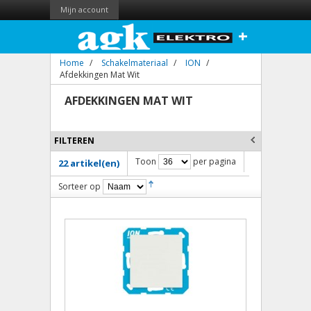
Mijn account
+
Home
/
Schakelmateriaal
/
ION
/
Afdekkingen Mat Wit
AFDEKKINGEN MAT WIT
FILTEREN
Toon
per pagina
22 artikel(en)
Sorteer op