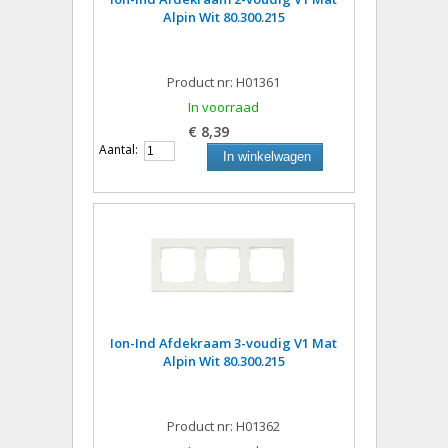
Alpin Wit 80.300.215
Product nr: H01361
In voorraad
€ 8,39
Aantal:
In winkelwagen
Ion-Ind Afdekraam 3-voudig V1 Mat
Alpin Wit 80.300.215
Product nr: H01362