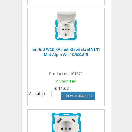
Ion-Ind WCD RA met Klapdeksel V1/J1
Mat Alpin Wit 10.300.815
Product nr: H01372
In voorraad
€ 11,62
Aantal:
In winkelwagen