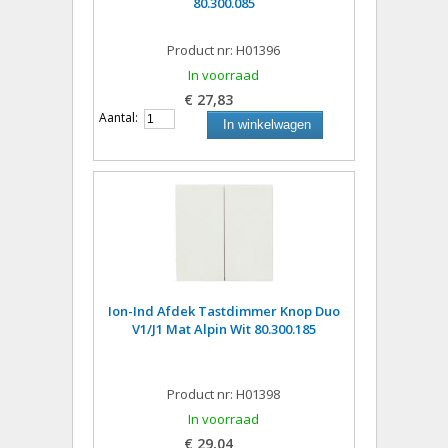
80.300.085
Product nr: H01396
In voorraad
€ 27,83
Aantal:
In winkelwagen
Ion-Ind Afdek Tastdimmer Knop Duo
V1/J1 Mat Alpin Wit 80.300.185
Product nr: H01398
In voorraad
€ 29,04