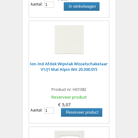
Aantal:
In winkelwagen
Ion-Ind Afdek Wipvlak Wisselschakelaar
V1/J1 Mat Alpin Wit 20.300.015
Product nr: H01382
Reserveer product
€ 5,07
Aantal:
Reserveer product