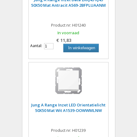
50X50 Mat Antracit A569-2BFPLUAANM
Product nr: H01240
In voorraad
€ 11,83
Aantal:
In winkelwagen
Jung A Range Inzet LED Orientatielicht
50X50 Mat Wit A1539-OOWWMLNW
Product nr: H01239