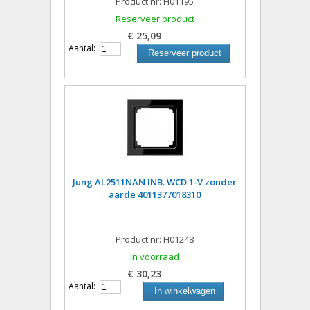
Product nr: H01195
Reserveer product
€ 25,09
Aantal:
Reserveer product
Jung AL2511NAN INB. WCD 1-V zonder
aarde 4011377018310
Product nr: H01248
In voorraad
€ 30,23
Aantal:
In winkelwagen