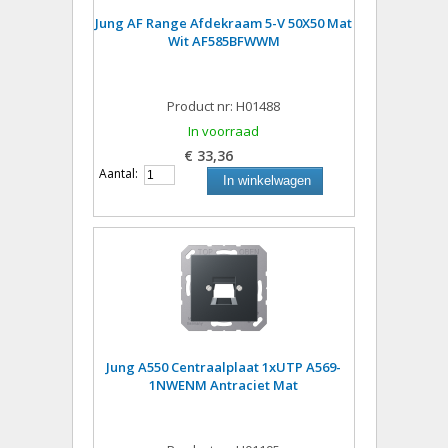
Jung AF Range Afdekraam 5-V 50X50 Mat
Wit AF585BFWWM
Product nr: H01488
In voorraad
€ 33,36
Aantal:
In winkelwagen
Jung A550 Centraalplaat 1xUTP A569-
1NWENM Antraciet Mat