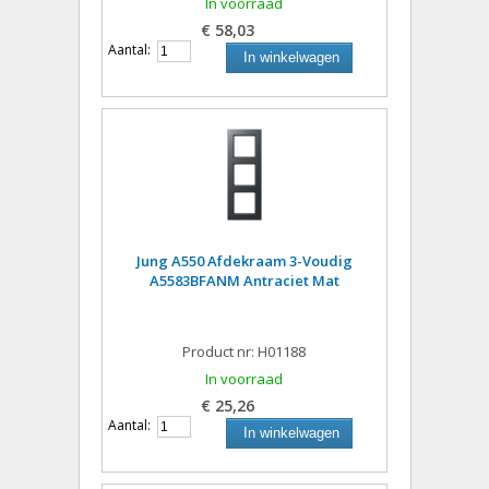
In voorraad
€ 58,03
Aantal:
In winkelwagen
Jung A550 Afdekraam 3-Voudig
A5583BFANM Antraciet Mat
Product nr: H01188
In voorraad
€ 25,26
Aantal:
In winkelwagen