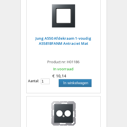
Jung A550 Afdekraam 1-voudig
A5581BFANM Antraciet Mat
Product nr: H01186
In voorraad
€ 10,14
Aantal:
In winkelwagen