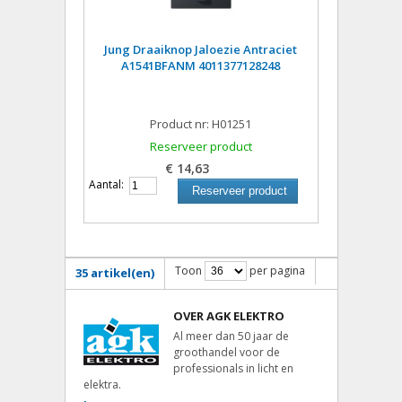
Jung Draaiknop Jaloezie Antraciet
A1541BFANM 4011377128248
Product nr: H01251
Reserveer product
€ 14,63
Aantal:
Reserveer product
Toon
per pagina
35 artikel(en)
OVER AGK ELEKTRO
Al meer dan 50 jaar de
groothandel voor de
professionals in licht en
elektra.