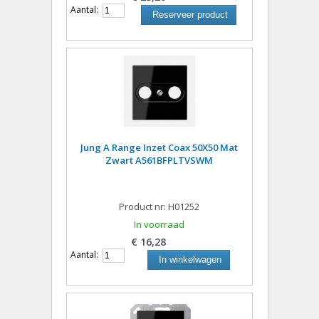
Aantal:
Reserveer product
Jung A Range Inzet Coax 50X50 Mat
Zwart A561BFPLTVSWM
Product nr: H01252
In voorraad
€ 16,28
Aantal:
In winkelwagen