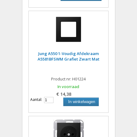
Jung A550 1-Voudig Afdekraam
A5581BFSWM Grafiet Zwart Mat
Product nr: H01224
In voorraad
€ 14,38
Aantal:
In winkelwagen