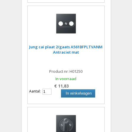
Jung cai plaat 2/gaats A561BFPLTVANM
Antraciet mat
Product nr: H01250
In voorraad
€ 11,83
Aantal:
In winkelwagen