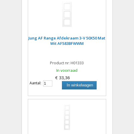
Jung AF Range Afdekraam 3-V 50X50 Mat
Wit AF583BFWWM
Product nr: H01333
In voorraad
€ 33,36
Aantal:
In winkelwagen