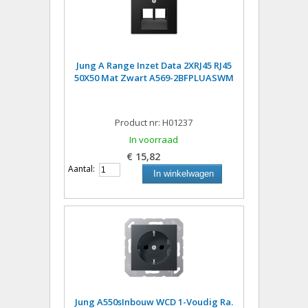
Jung A Range Inzet Data 2XRJ45 RJ45
50X50 Mat Zwart A569-2BFPLUASWM
Product nr: H01237
In voorraad
€ 15,82
Aantal:
In winkelwagen
Jung A550sInbouw WCD 1-Voudig Ra.