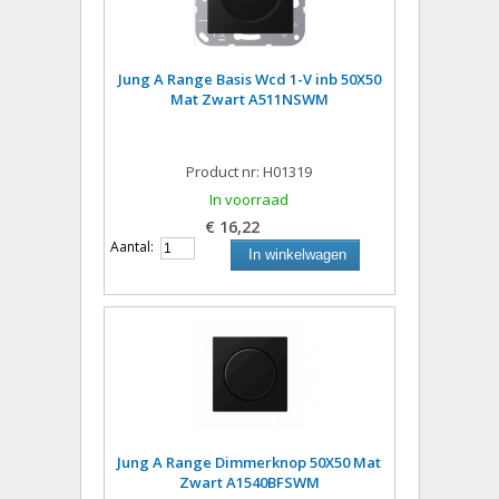
Jung A Range Basis Wcd 1-V inb 50X50
Mat Zwart A511NSWM
Product nr: H01319
In voorraad
€ 16,22
Aantal:
In winkelwagen
Jung A Range Dimmerknop 50X50 Mat
Zwart A1540BFSWM