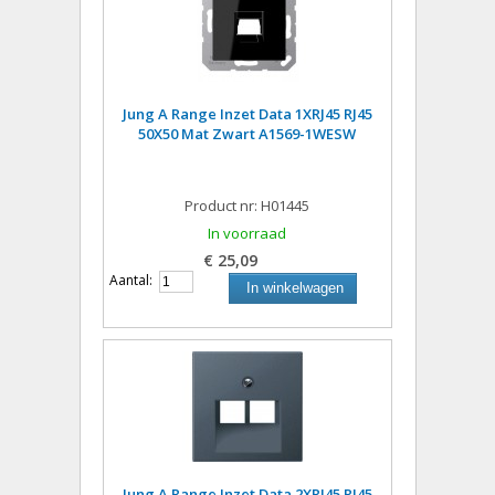
Jung A Range Inzet Data 1XRJ45 RJ45
50X50 Mat Zwart A1569-1WESW
Product nr: H01445
In voorraad
€ 25,09
Aantal:
In winkelwagen
Jung A Range Inzet Data 2XRJ45 RJ45