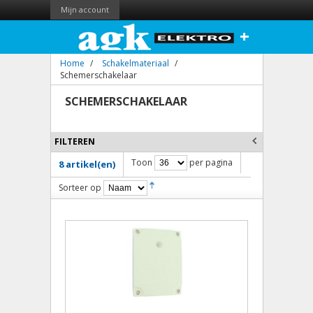
Mijn account
+
Home
/
Schakelmateriaal
/
Schemerschakelaar
SCHEMERSCHAKELAAR
FILTEREN
Toon
per pagina
8 artikel(en)
Sorteer op