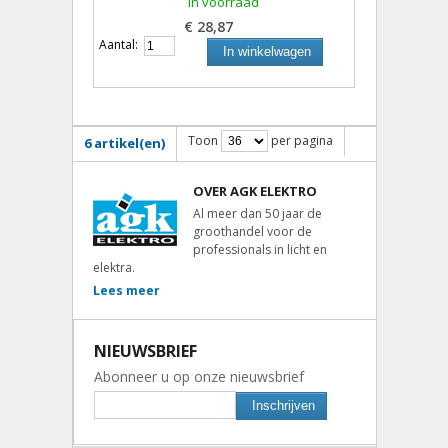
In voorraad
€ 28,87
Aantal:
In winkelwagen
Toon
per pagina
6 artikel(en)
OVER AGK ELEKTRO
Al meer dan 50 jaar de
groothandel voor de
professionals in licht en
elektra.
Lees meer
NIEUWSBRIEF
Abonneer u op onze nieuwsbrief
Inschrijven