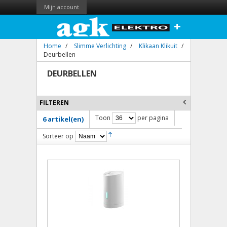
Mijn account
+
Home
/
Slimme Verlichting
/
Klikaan Klikuit
/
Deurbellen
DEURBELLEN
FILTEREN
Toon
per pagina
6 artikel(en)
Sorteer op