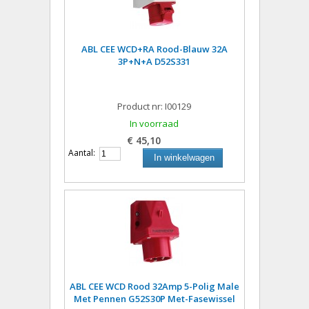
ABL CEE WCD+RA Rood-Blauw 32A
3P+N+A D52S331
Product nr: I00129
In voorraad
€ 45,10
Aantal:
In winkelwagen
ABL CEE WCD Rood 32Amp 5-Polig Male
Met Pennen G52S30P Met-Fasewissel