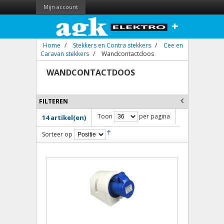
Mijn account
+
Home
/
Stekkers en Contra stekkers
/
Cee en
Caravan stekkers
/
Wandcontactdoos
WANDCONTACTDOOS
FILTEREN
Toon
per pagina
14 artikel(en)
Sorteer op