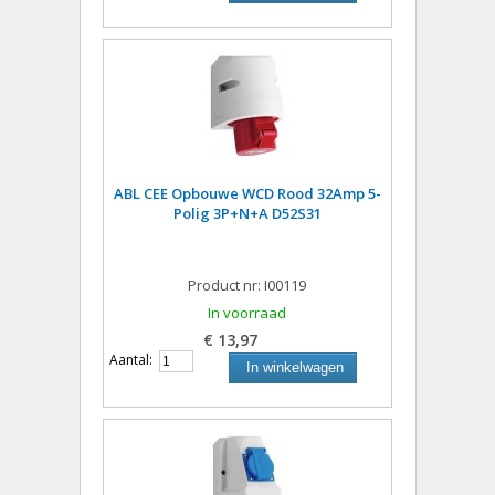
ABL CEE Opbouwe WCD Rood 32Amp 5-
Polig 3P+N+A D52S31
Product nr: I00119
In voorraad
€ 13,97
Aantal:
In winkelwagen