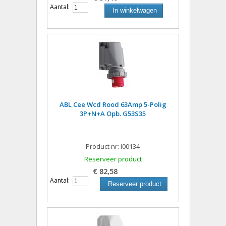
Aantal:
In winkelwagen
ABL Cee Wcd Rood 63Amp 5-Polig
3P+N+A Opb. G53S35
Product nr: I00134
Reserveer product
€ 82,58
Aantal:
Reserveer product