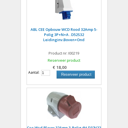
ABL CEE Opbouw WCD Rood 32Amp 5-
Polig 3P+N+A . D52S32
Leidinginv.Boven+Ond
Product nr: I00219
Reserveer product
€ 18,00
Aantal:
Reserveer product
Cee Wcd Blauw 32Amp 3-Polig 6H D32V22