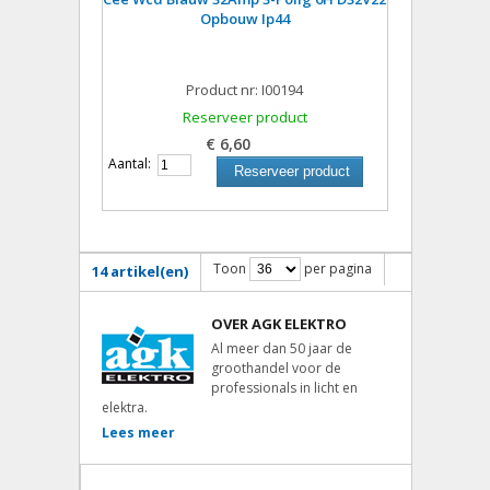
Opbouw Ip44
Product nr: I00194
Reserveer product
€ 6,60
Aantal:
Reserveer product
Toon
per pagina
14 artikel(en)
OVER AGK ELEKTRO
Al meer dan 50 jaar de
groothandel voor de
professionals in licht en
elektra.
Lees meer