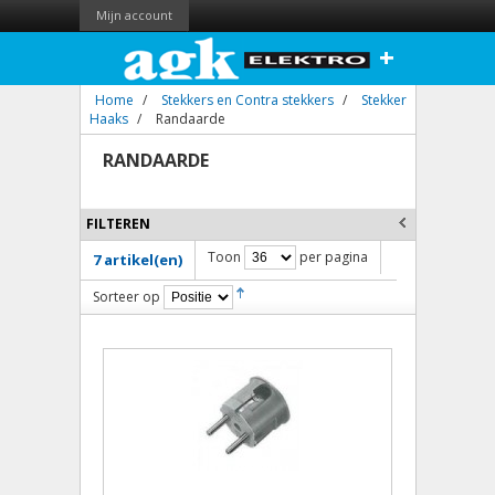
Mijn account
+
Home
/
Stekkers en Contra stekkers
/
Stekker
Haaks
/
Randaarde
RANDAARDE
FILTEREN
Toon
per pagina
7 artikel(en)
Sorteer op