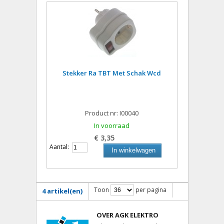
Stekker Ra TBT Met Schak Wcd
Product nr: I00040
In voorraad
€ 3,35
Aantal:
In winkelwagen
Toon
per pagina
4 artikel(en)
OVER AGK ELEKTRO