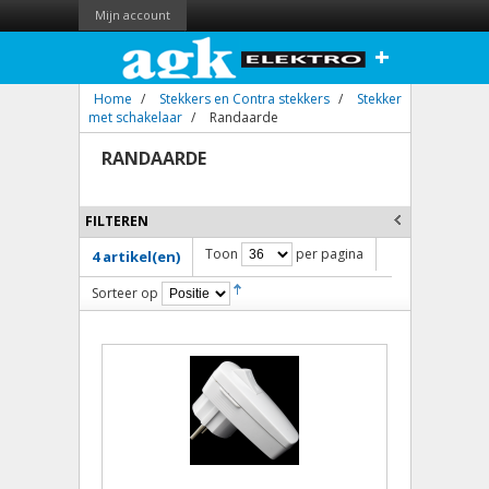
Mijn account
+
Home
/
Stekkers en Contra stekkers
/
Stekker
met schakelaar
/
Randaarde
RANDAARDE
FILTEREN
Toon
per pagina
4 artikel(en)
Sorteer op