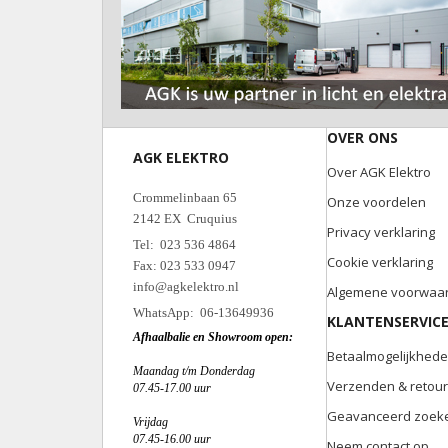
OVER ONS
AGK ELEKTRO
Over AGK Elektro
Crommelinbaan 65
Onze voordelen
2142 EX Cruquius
Privacy verklaring
Tel: 023 536 4864
Cookie verklaring
Fax: 023 533 0947
info@agkelektro.nl
Algemene voorwaa
WhatsApp: 06-13649936
KLANTENSERVIC
Afhaalbalie en Showroom open:
Betaalmogelijkhed
Maandag t/m Donderdag
Verzenden & retou
07.45-17.00 uur
Geavanceerd zoek
Vrijdag
07.45-16.00 uur
Neem contact op