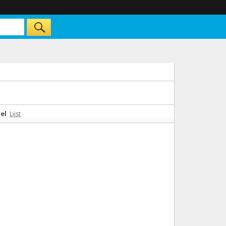
el
Lijst