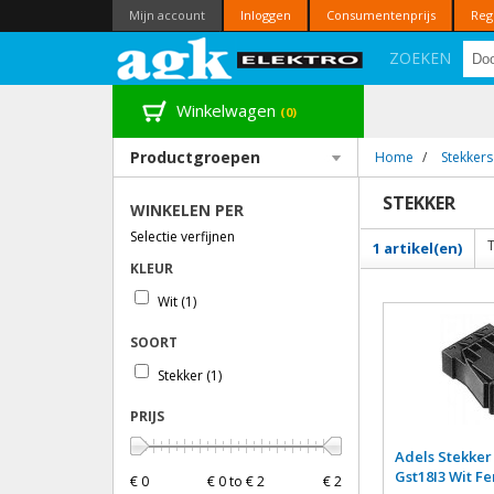
Mijn account
Inloggen
Consumentenprijs
Reg
ZOEKEN
Winkelwagen
(0)
Productgroepen
Home
/
Stekkers
STEKKER
WINKELEN PER
Selectie verfijnen
1 artikel(en)
KLEUR
Wit
(1)
SOORT
Stekker
(1)
PRIJS
Adels Stekker
Gst18I3 Wit F
€ 0
€ 0 to € 2
€ 2