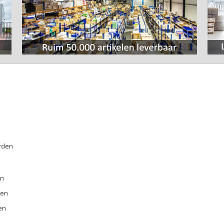
rden
E
en
ren
en