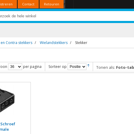
r
istreren
Contact
Retouren
 en Contra stekkers
/
Wielandstekkers
/
Stekker
Toon
per pagina
Sorteer op
Tonen als:
Foto-tab
 Schroef
emale