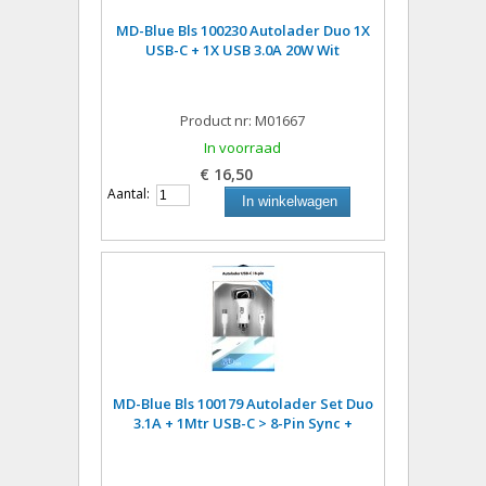
MD-Blue Bls 100230 Autolader Duo 1X
USB-C + 1X USB 3.0A 20W Wit
Product nr: M01667
In voorraad
€ 16,50
Aantal:
In winkelwagen
MD-Blue Bls 100179 Autolader Set Duo
3.1A + 1Mtr USB-C > 8-Pin Sync +