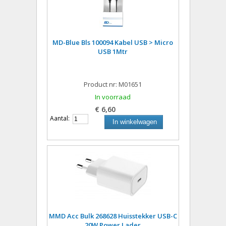
MD-Blue Bls 100094 Kabel USB > Micro
USB 1Mtr
Product nr: M01651
In voorraad
€ 6,60
Aantal:
In winkelwagen
MMD Acc Bulk 268628 Huisstekker USB-C
20W Power Lader