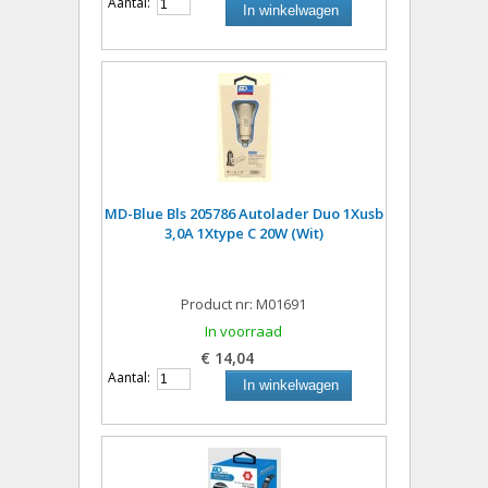
Aantal:
In winkelwagen
MD-Blue Bls 205786 Autolader Duo 1Xusb
3,0A 1Xtype C 20W (Wit)
Product nr: M01691
In voorraad
€ 14,04
Aantal:
In winkelwagen