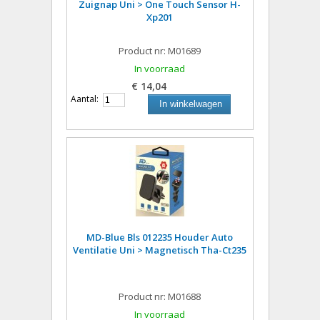
Zuignap Uni > One Touch Sensor H-
Xp201
Product nr: M01689
In voorraad
€ 14,04
Aantal:
In winkelwagen
MD-Blue Bls 012235 Houder Auto
Ventilatie Uni > Magnetisch Tha-Ct235
Product nr: M01688
In voorraad