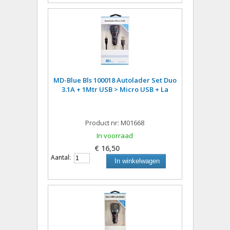
MD-Blue Bls 100018 Autolader Set Duo
3.1A + 1Mtr USB > Micro USB + La
Product nr: M01668
In voorraad
€ 16,50
Aantal:
In winkelwagen