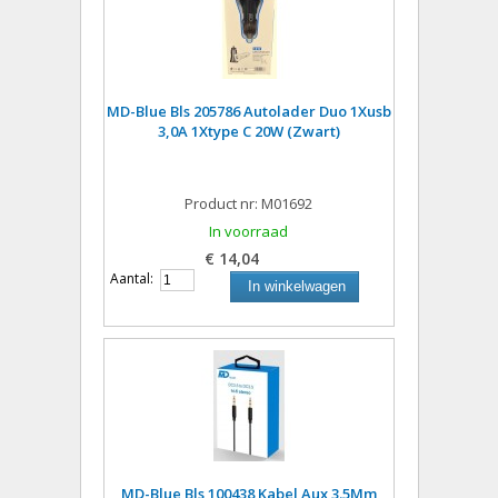
MD-Blue Bls 205786 Autolader Duo 1Xusb
3,0A 1Xtype C 20W (Zwart)
Product nr: M01692
In voorraad
€ 14,04
Aantal:
In winkelwagen
MD-Blue Bls 100438 Kabel Aux 3.5Mm