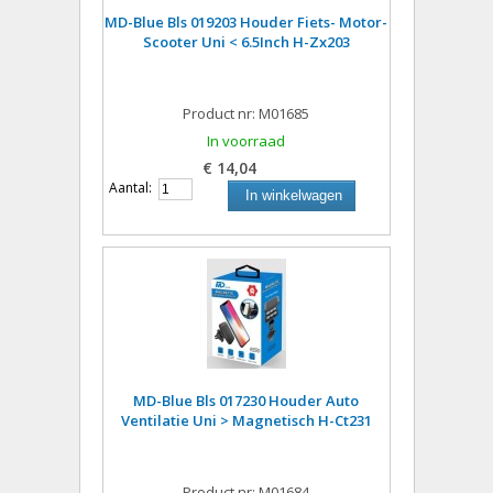
MD-Blue Bls 019203 Houder Fiets- Motor-
Scooter Uni < 6.5Inch H-Zx203
Product nr: M01685
In voorraad
€ 14,04
Aantal:
In winkelwagen
MD-Blue Bls 017230 Houder Auto
Ventilatie Uni > Magnetisch H-Ct231
Product nr: M01684