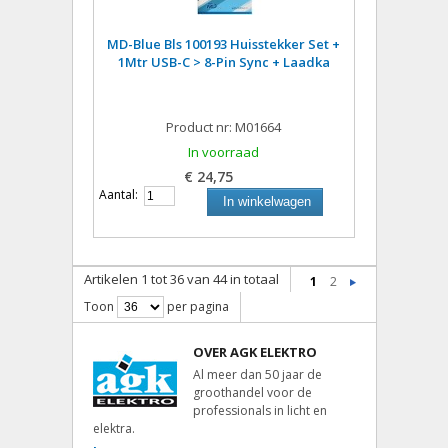
MD-Blue Bls 100193 Huisstekker Set +
1Mtr USB-C > 8-Pin Sync + Laadka
Product nr: M01664
In voorraad
€ 24,75
Aantal:
In winkelwagen
Artikelen 1 tot 36 van 44 in totaal
1
2
Toon
per pagina
OVER AGK ELEKTRO
Al meer dan 50 jaar de
groothandel voor de
professionals in licht en
elektra.