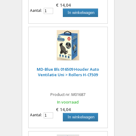
€ 14,04
Aantal:
In winkelwagen
MD-Blue Bls 016509 Houder Auto
Ventilatie Uni > Rollers H-Cf509
Product nr: M01687
In voorraad
€ 14,04
Aantal:
In winkelwagen