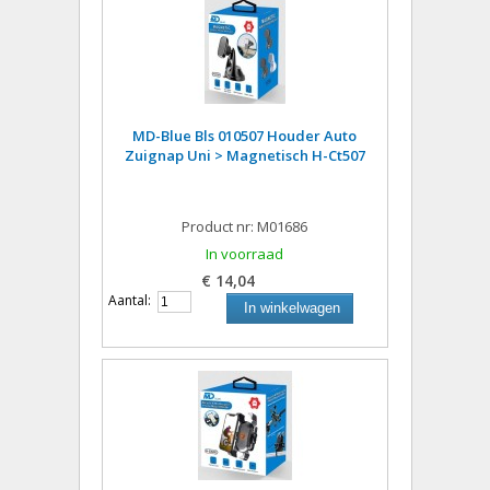
MD-Blue Bls 010507 Houder Auto
Zuignap Uni > Magnetisch H-Ct507
Product nr: M01686
In voorraad
€ 14,04
Aantal:
In winkelwagen