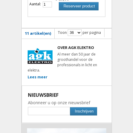
Aantal:
Reserveer product
Toon
per pagina
11 artikel(en)
OVER AGK ELEKTRO
Al meer dan 50 jaar de
groothandel voor de
professionals in licht en
elektra.
Lees meer
NIEUWSBRIEF
Abonneer u op onze nieuwsbrief
Inschrijven