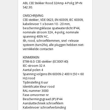
ABL CEE Stekker Rood 32Amp 4-Polig 3P+N
S42.30.
OMSCHRIJVING
CEE-stekker, VDE 0623, EN 60309, IEC 60309,
kabelinvoer 1 x boven 10 - 20 mm,
beschermingsklasse spatwaterdicht IP44,
nominale stroom 32A, 4-polig, nominale
spanning 400V AC,
6h, rood, schroefklemmen, snel -release
systeem (turn2fix), alle pluggen hebben niet-
vernikkelde contacten
KENMERKEN
ETIM-8.0: CEE-stekker (EC000140)
IEC-stroom 32 A
Aantal polen 4
Spanning volgens EN 60309-2 400 V (50 + 60
Hz) rood
Tijdinstelling 6 uur
Identificatie kleur rood
RAL-nummer 3000
Fase-omvormer nr
Beschermingsgraad (IP) IP44
Aansluittechniek schroefklem
Kabelinvoer schroefverbinding