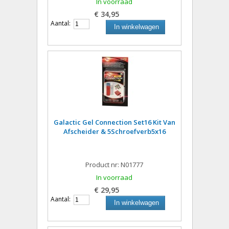
In voorraad
€ 34,95
Aantal:
In winkelwagen
Galactic Gel Connection Set16 Kit Van
Afscheider & 5Schroefverb5x16
Product nr: N01777
In voorraad
€ 29,95
Aantal:
In winkelwagen