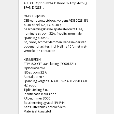
ABL CEE Opbouw WCD Rood 32Amp 4-Polig
3P+N D42S31.
OMSCHRIJVING
CEE wandcontactdoos, volgens VDE 0623, EN
60309 deel 1/2, IEC 60309,
beschermingsklasse spatwaterdicht IP44,
nominale stroom 32A, 4-polig, nominale
spanning 400V AC,
6h, rood, schroefklemmen, kabelinvoer van
bovenaf of achter, incl. Helling 15°, met niet-
vernikkelde contacten
KENMERKEN
ETIM-8.0: CEE-aansluiting (EC001321)
Opbouwversie
IEC-stroom 32 A
Aantal polen 4
Spanning volgens EN 60309-2 400 V (50 + 60
Hz) rood
Tijdinstelling 6 uur
Identificatie kleur rood
RAL-nummer 3000
Beschermingsgraad (IP) IP44
Aansluittechniek schroefklem
Materiaal kunststof