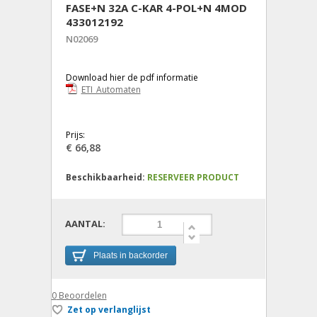
FASE+N 32A C-KAR 4-POL+N 4MOD
433012192
N02069
Download hier de pdf informatie
ETI_Automaten
Prijs:
€ 66,88
Beschikbaarheid:
RESERVEER PRODUCT
AANTAL:
Plaats in backorder
0
Beoordelen
Zet op verlanglijst