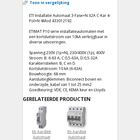
Toon in vergelijking
ETI Installatie Automaat 3-Fase+N 32A C-Kar 4-
Pol+N 4Mod 433012192.
ETIMAT P10 serie installatieautomaten met
een kortsluitstroom van 10kA verkrijgbaar in
diverse uitvoeringen.
Spanning:230V (1p+N), 230/400V (1p), 400V
Stroom: B: 6-63 A, C:0,5-63A, D:0,5-32A
Karakteristieken: B, C en D
Kortsluitstroom: 10 kA (6-63A)
Bouwhoogte: 68 mm
Aansluitingklemmen: Biconnect boven en
onderzijde, kabel van 1 tot 25 mm2
Goedkeuring: VDE, CE, KEMA keur en Lloyds
GERELATEERDE PRODUCTEN
Eti Aardlek
Eti Aardlek
Automaat
Automaat