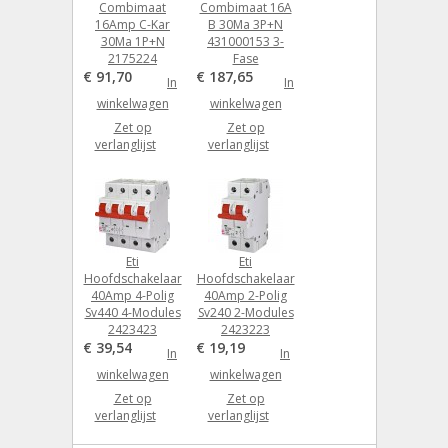
Combimaat
Combimaat 16A
16Amp C-Kar
B 30Ma 3P+N
30Ma 1P+N
431000153 3-
2175224
Fase
€ 91,70
€ 187,65
In
In
winkelwagen
winkelwagen
Zet op
Zet op
verlanglijst
verlanglijst
Eti
Eti
Hoofdschakelaar
Hoofdschakelaar
40Amp 4-Polig
40Amp 2-Polig
Sv440 4-Modules
Sv240 2-Modules
2423423
2423223
€ 39,54
€ 19,19
In
In
winkelwagen
winkelwagen
Zet op
Zet op
verlanglijst
verlanglijst