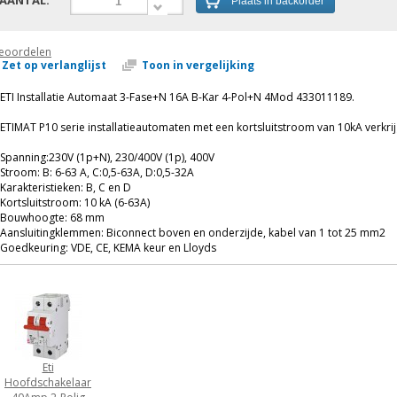
AANTAL:
Plaats in backorder
eoordelen
Zet op verlanglijst
Toon in vergelijking
ETI Installatie Automaat 3-Fase+N 16A B-Kar 4-Pol+N 4Mod 433011189.
ETIMAT P10 serie installatieautomaten met een kortsluitstroom van 10kA verkrij
Spanning:230V (1p+N), 230/400V (1p), 400V
Stroom: B: 6-63 A, C:0,5-63A, D:0,5-32A
Karakteristieken: B, C en D
Kortsluitstroom: 10 kA (6-63A)
Bouwhoogte: 68 mm
Aansluitingklemmen: Biconnect boven en onderzijde, kabel van 1 tot 25 mm2
Goedkeuring: VDE, CE, KEMA keur en Lloyds
Eti
Hoofdschakelaar