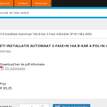
r
istreren
Contact
Retouren
at10 Installatie Automaat 16A B-Kar 3-Fase 4-Module 3P+N 10Ka 400V
ETI INSTALLATIE AUTOMAAT 3-FASE+N 16A B-KAR 4-POL+N
N01662
Download hier de pdf informatie
ETI_Automaten
Prijs:
€ 65,25