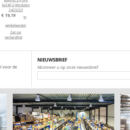
40Amp 2-Polig
Sv240 2-Modules
2423223
€ 19,19
In
winkelwagen
Zet op
verlanglijst
NIEUWSBRIEF
l voor de
Abonneer u op onze nieuwsbrief