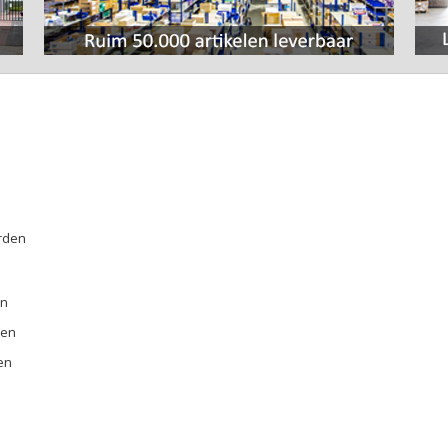
rden
E
en
ren
en