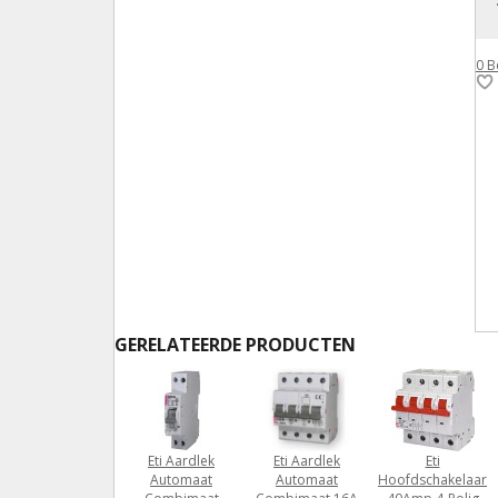
0
B
GERELATEERDE PRODUCTEN
Eti Aardlek
Eti Aardlek
Eti
Automaat
Automaat
Hoofdschakelaar