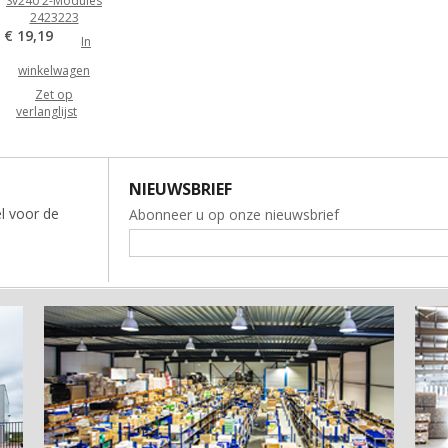
Sv240 2-Modules
2423223
€ 19,19
In
winkelwagen
Zet op
verlanglijst
NIEUWSBRIEF
l voor de
Abonneer u op onze nieuwsbrief