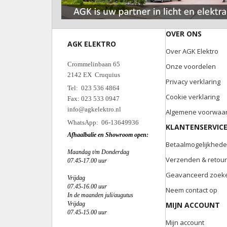
OVER ONS
AGK ELEKTRO
Over AGK Elektro
Crommelinbaan 65
Onze voordelen
2142 EX Cruquius
Privacy verklaring
Tel: 023 536 4864
Cookie verklaring
Fax: 023 533 0947
info@agkelektro.nl
Algemene voorwaa
WhatsApp: 06-13649936
KLANTENSERVIC
Afhaalbalie en Showroom open:
Betaalmogelijkhed
Maandag t/m Donderdag
Verzenden & retou
07.45-17.00 uur
Geavanceerd zoek
Vrijdag
07.45-16.00 uur
Neem contact op
In de maanden juli/augutus
Vrijdag
MIJN ACCOUNT
07.45-15.00 uur
Mijn account