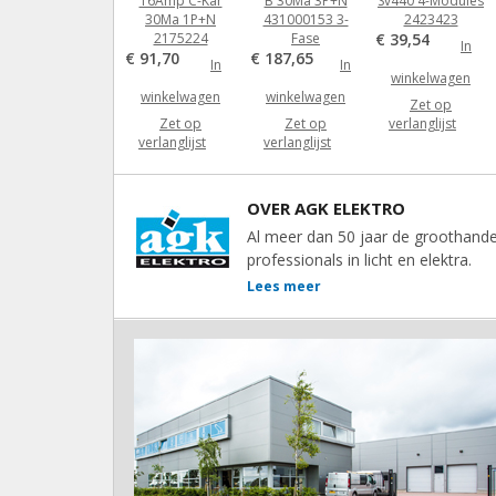
16Amp C-Kar
B 30Ma 3P+N
Sv440 4-Modules
30Ma 1P+N
431000153 3-
2423423
2175224
Fase
€ 39,54
In
€ 91,70
€ 187,65
In
In
winkelwagen
winkelwagen
winkelwagen
Zet op
Zet op
Zet op
verlanglijst
verlanglijst
verlanglijst
OVER AGK ELEKTRO
Al meer dan 50 jaar de groothande
professionals in licht en elektra.
Lees meer