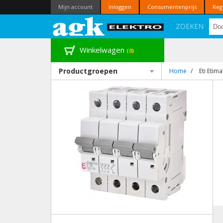
Mijn account
Inloggen
Consumentenprijs
Reg
ZOEKEN
Winkelwagen
(0)
Productgroepen
Home
/
Eti Etim