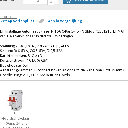
AANTAL:
Plaats in backorder
eoordelen
Zet op verlanglijst
Toon in vergelijking
ETI Installatie Automaat 3-Fase+N 16A C-Kar 3-Pol+N 3Mod 43301218. ETIMAT P1
van 10kA verkrijgbaar in diverse uitvoeringen.
Spanning:230V (1p+N), 230/400V (1p), 400V
Stroom: B: 6-63 A, C:0,5-63A, D:0,5-32A
Karakteristieken: B, C en D
Kortsluitstroom: 10 kA (6-63A)
Bouwhoogte: 68 mm
Aansluitingklemmen: Biconnect boven en onderzijde, kabel van 1 tot 25 mm2
Goedkeuring: VDE, CE, KEMA keur en Lloyds
Eti
Hoofdschakelaar
40Amp 2-Polig