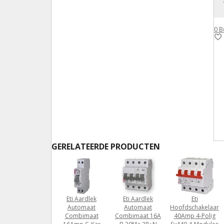
0
B
GERELATEERDE PRODUCTEN
Eti Aardlek
Eti Aardlek
Eti
Automaat
Automaat
Hoofdschakelaar
Combimaat
Combimaat 16A
40Amp 4-Polig