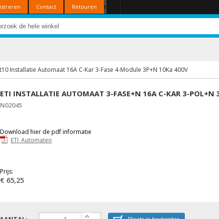
r
istreren
Contact
Retouren
at10 Installatie Automaat 16A C-Kar 3-Fase 4-Module 3P+N 10Ka 400V
ETI INSTALLATIE AUTOMAAT 3-FASE+N 16A C-KAR 3-POL+N
N02045
Download hier de pdf informatie
ETI_Automaten
Prijs:
€ 65,25