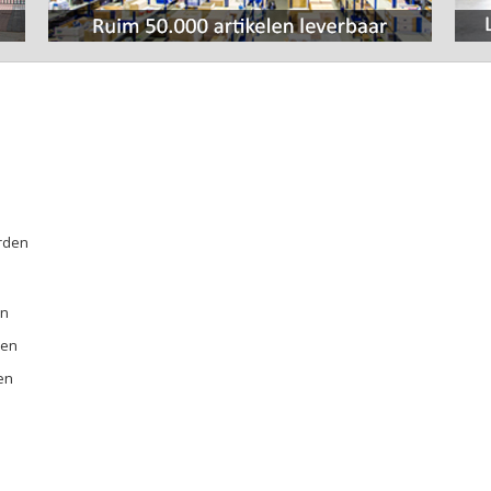
rden
E
en
ren
en