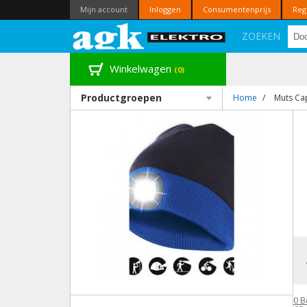
Mijn account
Inloggen
Consumentenprijs
Reg
ZOEKEN
Winkelwagen
(0)
Productgroepen
Home
/
Muts Ca
0
B