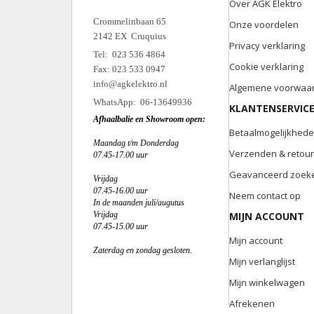
Over AGK Elektro
Crommelinbaan 65
Onze voordelen
2142 EX Cruquius
Privacy verklaring
Tel: 023 536 4864
Cookie verklaring
Fax: 023 533 0947
info@agkelektro.nl
Algemene voorwaa
WhatsApp: 06-13649936
KLANTENSERVIC
Afhaalbalie en Showroom open:
Betaalmogelijkhed
Maandag t/m Donderdag
Verzenden & retou
07.45-17.00 uur
Geavanceerd zoek
Vrijdag
07.45-16.00 uur
Neem contact op
In de maanden juli/augutus
Vrijdag
MIJN ACCOUNT
07.45-15.00 uur
Mijn account
Zaterdag en zondag gesloten.
Mijn verlanglijst
Mijn winkelwagen
Afrekenen