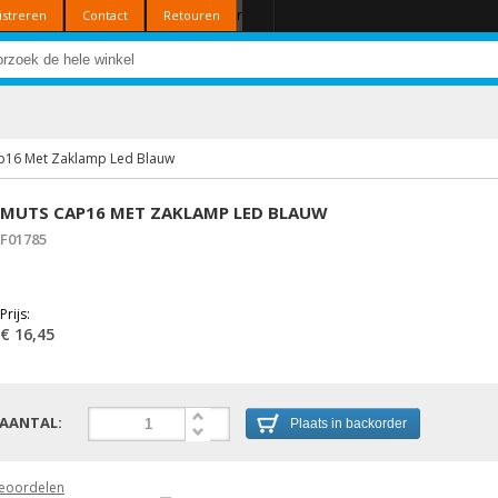
r
istreren
Contact
Retouren
p16 Met Zaklamp Led Blauw
MUTS CAP16 MET ZAKLAMP LED BLAUW
F01785
Prijs:
€ 16,45
AANTAL:
Plaats in backorder
eoordelen