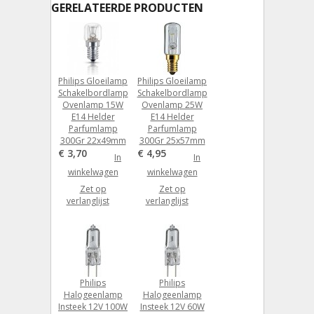
GERELATEERDE PRODUCTEN
Philips Gloeilamp
Philips Gloeilamp
Schakelbordlamp
Schakelbordlamp
Ovenlamp 15W
Ovenlamp 25W
E14 Helder
E14 Helder
Parfumlamp
Parfumlamp
300Gr 22x49mm
300Gr 25x57mm
€ 3,70
€ 4,95
In
In
winkelwagen
winkelwagen
Zet op
Zet op
verlanglijst
verlanglijst
Philips
Philips
Halogeenlamp
Halogeenlamp
Insteek 12V 100W
Insteek 12V 60W