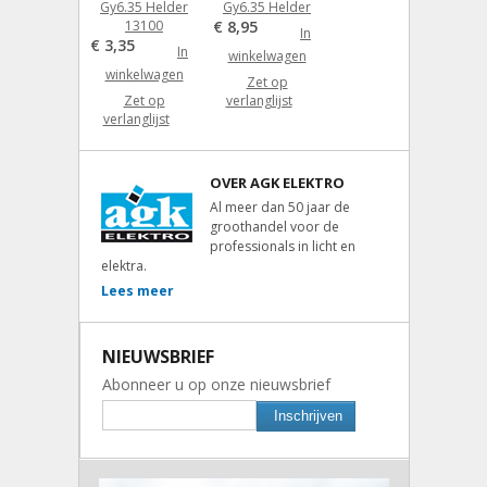
Gy6.35 Helder
Gy6.35 Helder
13100
€ 8,95
In
€ 3,35
In
winkelwagen
winkelwagen
Zet op
Zet op
verlanglijst
verlanglijst
OVER AGK ELEKTRO
Al meer dan 50 jaar de
groothandel voor de
professionals in licht en
elektra.
Lees meer
NIEUWSBRIEF
Abonneer u op onze nieuwsbrief
Inschrijven