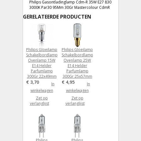
Philips Gasontladinglamp Cdm-R 35W E27 830
3000K Par30 95Mm 30Gr Mastercolour CdmR
GERELATEERDE PRODUCTEN
Philips Gloeilamp
Philips Gloeilamp
Schakelbordlamp
Schakelbordlamp
Ovenlamp 15W
Ovenlamp 25W
E14 Helder
E14 Helder
Parfumlamp
Parfumlamp
300Gr 22x49mm
300Gr 25x57mm
€ 3,70
€ 4,95
In
In
winkelwagen
winkelwagen
Zet op
Zet op
verlanglijst
verlanglijst
Philips
Philips