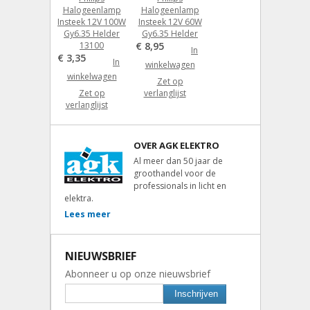
Halogeenlamp
Halogeenlamp
Insteek 12V 100W
Insteek 12V 60W
Gy6.35 Helder
Gy6.35 Helder
13100
€ 8,95
In
€ 3,35
In
winkelwagen
winkelwagen
Zet op
Zet op
verlanglijst
verlanglijst
OVER AGK ELEKTRO
Al meer dan 50 jaar de
groothandel voor de
professionals in licht en
elektra.
Lees meer
NIEUWSBRIEF
Abonneer u op onze nieuwsbrief
Inschrijven