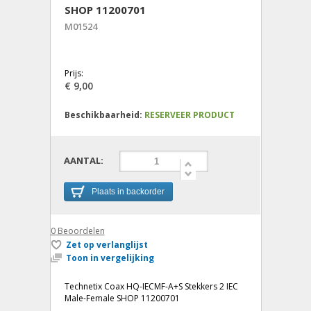
SHOP 11200701
M01524
Prijs:
€ 9,00
Beschikbaarheid:
RESERVEER PRODUCT
AANTAL:
Plaats in backorder
0
Beoordelen
Zet op verlanglijst
Toon in vergelijking
Technetix Coax HQ-IECMF-A+S Stekkers 2 IEC
Male-Female SHOP 11200701