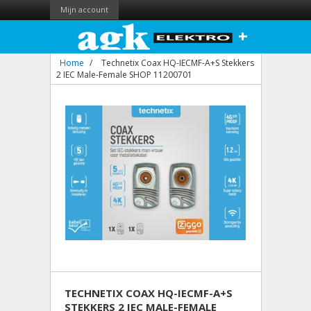
Mijn account
+
Home
/
Technetix Coax HQ-IECMF-A+S Stekkers
2 IEC Male-Female SHOP 11200701
TECHNETIX COAX HQ-IECMF-A+S
STEKKERS 2 IEC MALE-FEMALE